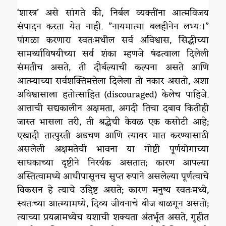
‘शास्त्र’ असे सांगते की, निर्बल व्यक्तींना आत्मविजय
संपादन करता येत नाही. ”नायमात्मा बलहीनेन लभ्यः।”
पांगळा करणारा स्वतःमधील सर्व अविश्वास, सिद्धीच्या
सामर्थ्याविषयीच्या सर्व शंका म्हणजे षंढत्वाला दिलेली
संमतीच असते, ती दौर्बल्याची कल्पना असते आणि
आत्म्याच्या सर्वशक्तिमत्तेला दिलेला तो नकार असतो, अशा
अविश्वासाला हतोत्साहित (discouraged) केलेच पाहिजे.
आत्ताची सद्यकालीन अक्षमता, अगदी तिचा दबाव कितीही
जास्त भासला तरी, ती श्रद्धेची केवळ एक कसोटी आहे;
एखादी तात्पुरती अडचण आणि त्यावर मात करण्यासाठी
असलेली अक्षमतेची भावना या गोष्टी पूर्णयोगाच्या
साधकाच्या दृष्टीने निरर्थक असतात; कारण आपल्या
अस्तित्वामध्ये आधीपासूनच सुप्त रूपाने असलेल्या पूर्णत्वाचे
विकसन हे त्याचे उद्दिष्ट असते; कारण मनुष्य स्वतःमध्ये,
स्वतःच्या आत्म्यामध्ये, दिव्य जीवनाचे बीज बाळगून असतो;
त्याच्या प्रयत्नामध्येच यशाची शक्यता अंतर्भूत असते, गृहीत