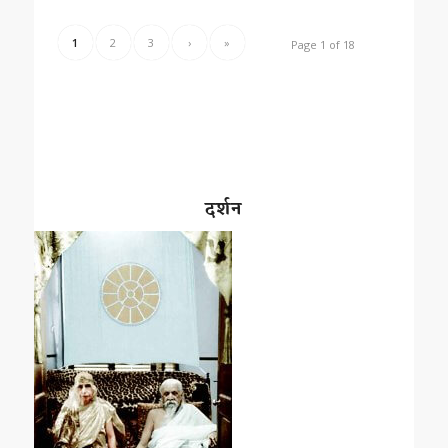
1
2
3
›
»
Page 1 of 18
दर्शन