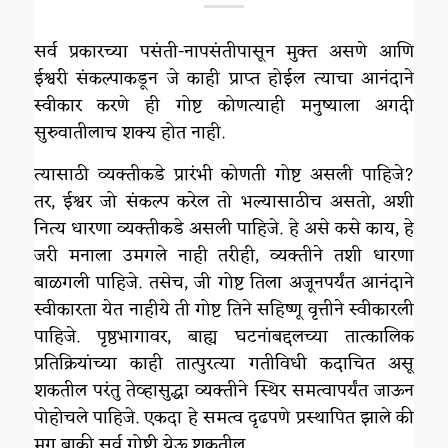
सर्व प्रकारच्या पसंती-नापसंतीपासून मुक्त असणे आणि
ईश्वरी संकल्पाकडून जे काही प्राप्त होईल त्याचा आनंदाने
स्वीकार करणे ही गोष्ट कोणत्याही मनुष्याला अगदी
सुरुवातीलाच शक्य होत नाही.
त्यासाठी व्यक्तीकडे प्रारंभी कोणती गोष्ट असली पाहिजे?
तर, ईश्वर जो संकल्प करेल तो भल्यासाठीच असतो, अशी
नित्य धारणा व्यक्तीकडे असली पाहिजे. हे असे कसे काय, हे
जरी मनाला उमगले नाही तरीही, व्यक्तीने तशी धारणा
बाळगली पाहिजे. तसेच, जी गोष्ट तिला अजूनपर्यंत आनंदाने
स्वीकारता येत नाहीये ती गोष्ट तिने सहिष्णू वृत्तीने स्वीकारली
पाहिजे. पृष्ठभागावर, बाह्य घटनांबद्दलच्या तात्कालिक
प्रतिक्रियांच्या काही तात्पुरत्या गतीविधी कदाचित असू
शकतील परंतु तेव्हासुद्धा व्यक्तीने स्थिर समत्वापर्यंत जाऊन
पोहोचले पाहिजे. एकदा हे समत्व दृढपणे प्रस्थापित झाले की
मग बाकी सर्व गोष्टी येऊ शकतील.