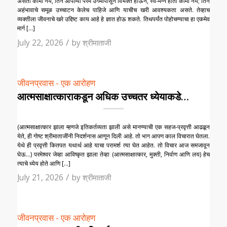
असता कामा नये, तिने आपल्या परम उगमापासून विभक्त होऊन, स्व-मग्न होता कामा नये; तिने
अहंभावाचे समूळ उच्चाटन केलेच पाहिजे आणि याचीच खरी आवश्यकता असते. तेव्हाच
व्यक्तीला जीवनाचे खरे उद्दिष्ट काय आहे हे ज्ञात होऊ शकते. तिथपर्यंत पोहोचण्याचा हा एकमेव
मार्ग […]
/
July 22, 2026
by
श्रीमाताजी
जीवनप्रवास - एक आरोहण
आत्मसाक्षात्काराकडून अधिक उच्चतर ध्येयाकडे…
(आत्मसाक्षात्कार झाला म्हणजे इतिकर्तव्यता झाली असे मानण्याची एक सहज-प्रवृत्ती आढळून
येते, ही गोष्ट श्रीमाताजींनी निदर्शनास आणून दिली आहे. तो भाग आपण काल विचारात घेतला.
येथे ही प्रवृत्ती कितपत यथार्थ आहे याचा परामर्श त्या घेत आहेत. तो विचार आज समजावून
घेऊ…) परमेश्वर‌ जेव्हा आविष्कृत झाला तेव्हा (आत्मसाक्षात्कार, मुक्ती, निर्वाण आणि लय) हेच
त्याचे ध्येय होते आणि […]
/
July 21, 2026
by
श्रीमाताजी
जीवनप्रवास - एक आरोहण