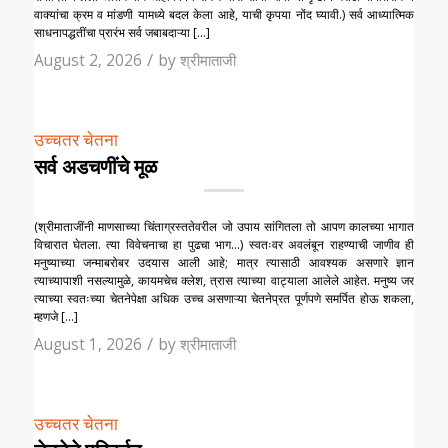
वाक्यांचा क्रम व मांडणी यामध्ये बदल केला आहे, याची कृपया नोंद घ्यावी.) सर्व आध्यात्मिक
साधनापद्धतींचा प्रारंभ सर्व जबाबदाऱ्या […]
/
August 2, 2026
by
श्रीमाताजी
उच्चतर चेतना
सर्व अडचणींचे मूळ
(श्रीमाताजींनी माणसाच्या चिंताग्रस्ततेवरील जो उपाय सांगितला तो आपण कालच्या भागात
विचारात घेतला. त्या विवेचनाचा हा पुढचा भाग…) स्वतःवर अवलंबून राहण्याची जाणीव ही
मनुष्याच्या जन्माबरोबर उदयास आली आहे; मात्र त्यासाठी आवश्यक असणारे ज्ञान
त्याच्यापाशी नसल्यामुळे, कायमचेच क्लेश, त्रास त्याच्या वाट्याला आलेले आहेत. मनुष्य जर
त्याच्या स्वतःच्या चेतनेपेक्षा अधिक उच्च असणाऱ्या चेतनेप्रत पूर्णपणे समर्पित होऊ शकला,
म्हणजे […]
/
August 1, 2026
by
श्रीमाताजी
उच्चतर चेतना