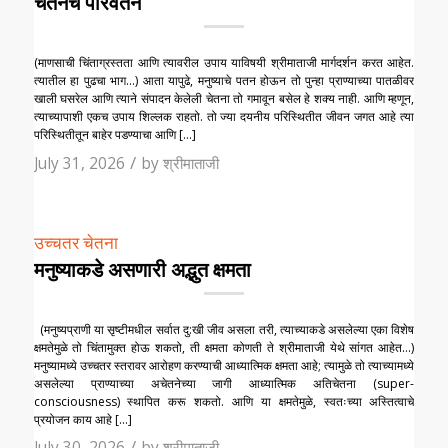
चेतनेचे परिवर्तन
(माणसाची चिंताग्रस्तता आणि त्यावरील उपाय याविषयी श्रीमाताजी मार्गदर्शन करत आहेत.
त्यातील हा पुढचा भाग…) आता यापुढे, मनुष्याचे पतन होऊन तो पुन्हा प्राण्याच्या पातळीवर
खाली घसरेल आणि त्याने संपादन केलेली चेतना तो गमावून बसेल हे शक्य नाही. आणि म्हणून,
त्याच्यापाशी एकच उपाय शिल्लक राहतो. तो ज्या दयनीय परिस्थितीत जीवन जगत आहे त्या
परिस्थितीतून बाहेर पडण्याचा आणि […]
/
July 31, 2026
by
श्रीमाताजी
उच्चतर चेतना
मनुष्याकडे असणारी अद्भुत क्षमता
(मनुष्यप्राणी या सृष्टीमधील सर्वात दु:खी जीव असला तरी, त्याच्याकडे असलेल्या एका विशेष
क्षमतेमुळे तो चिंतामुक्त होऊ शकतो, ती क्षमता कोणती ते श्रीमाताजी येथे सांगत आहेत…)
मनुष्यामध्ये उच्चतर स्तरावर आरोहण करण्याची आध्यात्मिक क्षमता आहे; त्यामुळे तो त्याच्यामध्ये
असलेल्या प्राण्याच्या अचेतनेच्या जागी आध्यात्मिक अतिचेतना (super-
consciousness) स्थापित करू शकतो. आणि या क्षमतेमुळे, स्वतःच्या अस्तित्वाचे
प्रयोजन काय आहे […]
/
July 30, 2026
by
श्रीमाताजी