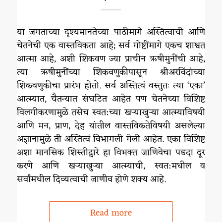
या जगताच्या दृश्यमानतेच्या पाठीमागे अस्तित्वाची आणि
चेतनेची एक वास्तविकता आहे; सर्व गोष्टींमागे एकच शाश्वत
आत्मा आहे, अशी शिकवण ज्या प्राचीन ऋषीमुनींची आहे,
त्या ऋषीमुनींच्या शिकवणुकीपासून श्रीअरविंदांच्या
शिकवणुकीचा प्रारंभ होतो. सर्व अस्तित्वं वस्तुतः त्या ‘एका’
आत्म्यात, चैतन्यात संघटित आहेत पण चेतनेच्या विशिष्ट
विलगीकरणामुळे तसेच स्वत:च्या खऱ्याखुऱ्या आत्म्याविषयी
आणि मन, प्राण, देह यांतील वास्तविकतेविषयी असलेल्या
अज्ञानामुळे ती अस्तित्वं विभागली गेली आहेत. एका विशिष्ट
अशा मानसिक शिस्तीद्वारे हा विभक्त जाणिवेचा पडदा दूर
करणे आणि खऱ्याखुऱ्या आत्म्याची, स्वत:मधील व
सर्वांमधील दिव्यत्वाची जाणीव होणे शक्य आहे.
Read more