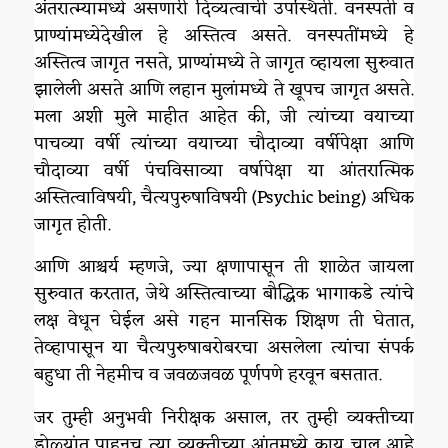
अंतरात्म्यामध्ये असणारी दिव्यत्वाची उपस्थिती. वनस्पती व
प्राण्यांमध्येदेखील हे अस्तित्व असते. वनस्पतींमध्ये हे
अस्तित्व जागृत नसते, प्राण्यांमध्ये ते जागृत व्हायला सुरुवात
झालेली असते आणि लहान मुलांमध्ये ते खूपच जागृत असते.
मला अशी मुले माहीत आहेत की, जी त्यांच्या वयाच्या
पाचव्या वर्षी त्यांच्या वयाच्या चौदाव्या वर्षीपेक्षा आणि
चौदाव्या वर्षी पंचविसाव्या वर्षापेक्षा या आंतरात्मिक
अस्तित्वाविषयी, चैत्यपुरुषाविषयी (Psychic being) अधिक
जागृत होती.
आणि आश्चर्य म्हणजे, ज्या क्षणापासून ती शाळेत जायला
सुरुवात करतात, जेथे अस्तित्वाच्या बौद्धिक भागाकडे त्यांचे
लक्ष वेधून घेईल असे गहन मानसिक शिक्षण ती घेतात,
तेव्हापासून या चैत्यपुरुषाबरोबरचा असलेला त्यांचा संपर्क
बहुधा ती नेहमीच व जवळजवळ पूर्णपणे हरवून बसतात.
जर तुम्ही अनुभवी निरीक्षक असाल, तर तुम्ही व्यक्तीच्या
डोळ्यांत पाहूनच त्या व्यक्तीच्या आंतमध्ये काय चालू आहे