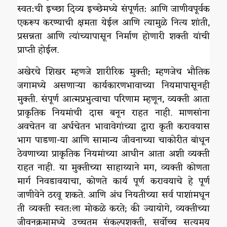
स्वत:ची इच्छा दिव्य इच्छेमध्ये संपूर्णत: आणि जाणीवपूर्वक
एकरूप करण्याची क्षमता येईल आणि त्यामुळे नित्य शांती,
प्रसन्नता आणि त्यांच्यापासून निर्माण होणारी शक्ती यांची
प्राप्ती होईल.
अखेरचे शिखर म्हणजे शारीरिक मुक्ती; म्हणजेच भौतिक
जगामध्ये असणाऱ्या कार्यकारणभावाच्या नियमापासूनही
मुक्ती. संपूर्ण आत्मप्रभुत्वाचा परिणाम म्हणून, व्यक्ती आता
प्राकृतिक नियमांची दास बनून राहत नाही. माणसांना
अवचेतन वा अर्धचेतन भावावेगांच्या द्वारा कृती करावयास
भाग पाडणा-या आणि सामान्य जीवनाच्या चाकोरीत बांधून
ठेवणाच्या प्राकृतिक नियमांच्या आधीन आता अशी व्यक्ती
राहत नाही. या मुक्तीच्या साहाय्याने मग, व्यक्ती कोणता
मार्ग निवडावयाचा, कोणते कार्य पूर्ण करावयाचे हे पूर्ण
जाणीवेने ठरवू शकते. आणि अंध नियतीच्या सर्व पाशांमधून
ती व्यक्ती स्वत:ला मोकळे करते; की ज्यायोगे, व्यक्तीच्या
जीवनक्रमामध्ये उच्चतम संकल्पशक्ती, सर्वोच्च सत्यमय