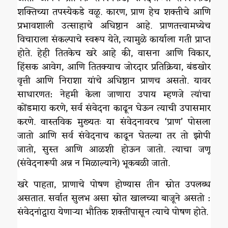
शक्तिच्या तपस्येकडे वळू. कारण, प्राण हेच शक्तीचे आणि
प्रभावशाली उत्साहाचे अधिष्ठान आहे. प्राणतत्त्वामध्येच
विचाराला संकल्पाचे स्वरूप येते, त्यामुळे कार्याला गती प्राप्त
होते. हेही तितकेच खरे आहे की, वासना आणि विकार,
हिंसक आवेग, आणि तितक्याच जोरदार प्रतिक्रिया, बंडखोर
वृत्ती आणि निराशा यांचे अधिष्ठान प्राणच असतो. यावर
साधारणत: नेहमी केला जाणारा उपाय म्हणजे त्यांचा
कोंडमारा करणे, सर्व संवेदना काढून घेऊन त्याची उपासमार
करणे. वास्तविक मुख्यतः या संवेदनावरच ‘प्राण’ पोसला
जातो आणि सर्व संवेदनाच काढून घेतल्या तर तो झोपी
जातो, सुस्त आणि आळशी होऊन जातो. त्याचा जणू
(संवेदनारूपी अन्न न मिळाल्याने) भूकबळी जातो.
खरे पाहता, प्राणाचे पोषण होण्यास तीन स्रोत उपलब्ध
असतात. सर्वात सुलभ असा स्रोत खालच्या बाजूने असतो :
संवेदनांद्वारा येणाऱ्या भौतिक शक्तींपासून त्याचे पोषण होते.