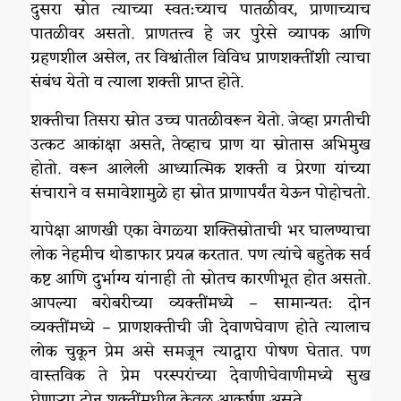
दुसरा स्रोत त्याच्या स्वत:च्याच पातळीवर, प्राणाच्याच
पातळीवर असतो. प्राणतत्त्व हे जर पुरेसे व्यापक आणि
ग्रहणशील असेल, तर विश्वांतील विविध प्राणशक्तींशी त्याचा
संबंध येतो व त्याला शक्ती प्राप्त होते.
शक्तीचा तिसरा स्रोत उच्च पातळीवरून येतो. जेव्हा प्रगतीची
उत्कट आकांक्षा असते, तेव्हाच प्राण या स्रोतास अभिमुख
होतो. वरून आलेली आध्यात्मिक शक्ती व प्रेरणा यांच्या
संचाराने व समावेशामुळे हा स्रोत प्राणापर्यंत येऊन पोहोचतो.
यापेक्षा आणखी एका वेगळ्या शक्तिस्रोताची भर घालण्याचा
लोक नेहमीच थोडाफार प्रयत्न करतात. पण त्यांचे बहुतेक सर्व
कष्ट आणि दुर्भाग्य यांनाही तो स्रोतच कारणीभूत होत असतो.
आपल्या बरोबरीच्या व्यक्तींमध्ये – सामान्यत: दोन
व्यक्तींमध्ये – प्राणशक्तीची जी देवाणघेवाण होते त्यालाच
लोक चुकून प्रेम असे समजून त्याद्वारा पोषण घेतात. पण
वास्तविक ते प्रेम परस्परांच्या देवाणीघेवाणीमध्ये सुख
घेणाऱ्या दोन शक्तींमधील केवळ आकर्षण असते.