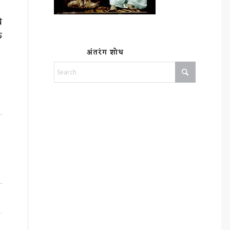
े
क
अंतरंग शोध