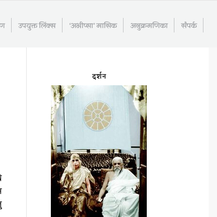
रण
उपयुक्त लिंक्स
‘अभीप्सा’ मासिक
अनुक्रमणिका
संपर्क
दर्शन
े
न
ु