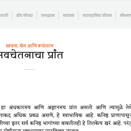
माताजी
ग्रंथ संपदा
तत्त्वज्ञान
साधना
व्यावहारिक जीवन
संस्म
साधना, योग आणि रूपांतरण
वचेतनाचा प्रांत
) हा अंधकारमय आणि अज्ञानमय प्रांत असतो आणि त्यामुळे तेथ
ंची ताकद अधिक प्रबळ असणे, हे स्वाभाविक आहे. कनिष्ठ प्राणापासू
च्या इतर सर्व कनिष्ठ भागांच्या बाबतीतही हे तितकेच खरं आहे. परंत