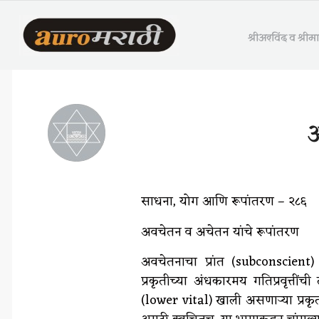
श्रीअरविंद व श्री
अ
साधना, योग आणि रूपांतरण – २८६
अवचेतन व अचेतन यांचे रूपांतरण
अवचेतनाचा प्रांत (subconscient
प्रकृतीच्या अंधकारमय गतिप्रवृत्ती
(lower vital) खाली असणाऱ्या प्रकृती