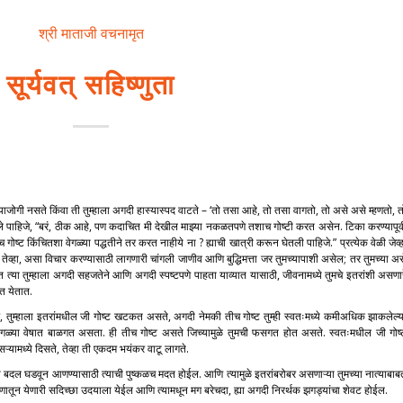
श्री माताजी वचनामृत
सूर्यवत् सहिष्णुता
ण्याजोगी नसते किंवा ती तुम्हाला अगदी हास्यास्पद वाटते – ‘तो तसा आहे, तो तसा वागतो, तो असे असे म्हणतो, त
्हटले पाहिजे, “बरं, ठीक आहे, पण कदाचित मी देखील माझ्या नकळतपणे तशाच गोष्टी करत असेन. टिका करण्यापूर्व
च गोष्ट किंचितशा वेगळ्या पद्धतीने तर करत नाहीये ना ? ह्याची खात्री करून घेतली पाहिजे.” प्रत्येक वेळी जेव्
ेव्हा तेव्हा, असा विचार करण्यासाठी लागणारी चांगली जाणीव आणि बुद्धिमत्ता जर तुमच्यापाशी असेल; तर तुमच्या अ
 आहेत त्या तुम्हाला अगदी सहजतेने आणि अगदी स्पष्टपणे पाहता याव्यात यासाठी, जीवनामध्ये तुमचे इतरांशी असणार
ात येतात.
 तुम्हाला इतरांमधील जी गोष्ट खटकत असते, अगदी नेमकी तीच गोष्ट तुम्ही स्वतःमध्ये कमीअधिक झाकलेल्य
ेगळ्या वेषात बाळगत असता. ही तीच गोष्ट असते जिच्यामुळे तुमची फसगत होत असते. स्वतःमधील जी गोष्
ऱ्यामध्ये दिसते, तेव्हा ती एकदम भयंकर वाटू लागते.
ःमध्ये बदल घडवून आणण्यासाठी त्याची पुष्कळच मदत होईल. आणि त्यामुळे इतरांबरोबर असणाऱ्या तुमच्या नात्याबाब
रपणातून येणारी सदिच्छा उदयाला येईल आणि त्यामधून मग बरेचदा, ह्या अगदी निरर्थक झगड्यांचा शेवट होईल.