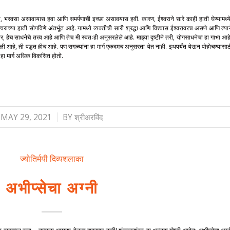
वा, भरवसा असावायास हवा आणि समर्पणाची इच्छा असावयास हवी. कारण, ईश्वराने सारे काही हाती घेण्यामध्ये
श्वराच्या हाती सोपविणे अंतर्भूत आहे. यामध्ये व्यक्तीची सारी श्रद्धा आणि विश्वास ईश्वरावरच असणे आणि त्यान
र, हेच साधनेचे तत्त्व आहे आणि तेच मी स्वतःही अनुसरलेले आहे. माझ्या दृष्टीने तरी, योगसाधनेचा हा गाभा आहे
ापरली आहे, ती पद्धत हीच आहे. पण सगळ्यांना हा मार्ग एकदमच अनुसरता येत नाही. इथपर्यंत येऊन पोहोचण्यासाठ
मग हा मार्ग अधिक विकसित होतो.
/
MAY 29, 2021
BY
श्रीअरविंद
ज्योतिर्मयी दिव्यशलाका
अभीप्सेचा अग्नी