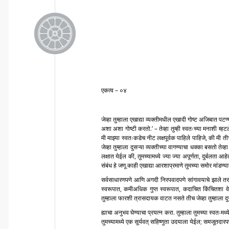
एकत्व – ०४
जेव्हा तुम्हाला एखाद्या व्यक्तीमधील एखादी गोष्ट अजिबात पट
अशा अशा गोष्टी करतो.’ – तेव्हा तुम्ही स्वतःच्या मनाशी म
मी माझ्या स्वतःकडेच नीट लक्षपूर्वक पाहिले पाहिजे, की मी ती
जेव्हा तुम्हाला दुसऱ्या व्यक्तीच्या वागण्याचा धक्का बसतो त
लक्षात येईल की, तुमच्यामध्ये ज्या ज्या अपूर्णता, दुर्बलता
संबंध हे जणू काही एखाद्या आरशाप्रमाणे तुमच्या समोर मांडण्य
सर्वसाधारणपणे आणि अगदी निरपवादपणे सांगावयाचे झाले तर,
स्वरूपात, कमीअधिक गुप्त स्वरूपात, कदाचित किंचितशा व
तुम्हाला फारशी त्रासदायक वाटत नसते तीच जेव्हा तुम्हाला दुस
ह्याचा अनुभव घेण्याचा प्रयत्न करा. तुम्हाला तुमच्या स्वत
तुमच्यामध्ये एक सूर्यवत् सहिष्णुता उदयाला येईल; समजूतदा