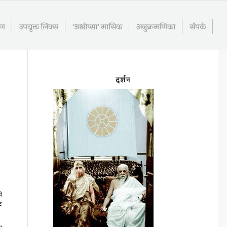
रण
उपयुक्त लिंक्स
‘अभीप्सा’ मासिक
अनुक्रमणिका
संपर्क
दर्शन
ी
ट