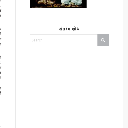
ा
.
ठ
क
अंतरंग शोध
तर
ी
ण
त
ी
,
च
े
े
.
ल
ा