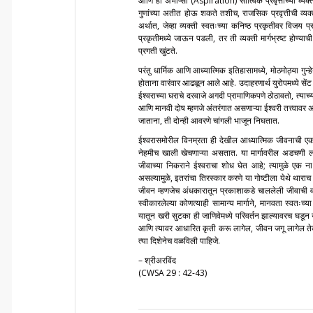
आणि ही अभीप्सा (Aspiration) सात्विक प्रवृत्तीच्या व्यक्त
गुणांच्या अतीत होऊ शकते तशीच, राजसिक प्रवृत्तीची व्यक्त
अर्थात, जेव्हा व्यक्ती स्वतःच्या कनिष्ठ प्रकृतीवर विजय
प्रकृतीमध्ये जाऊन पडली, तर ती व्यक्ती मार्गभ्रष्ट होण्
प्रगती खुंटते.
परंतु धार्मिक आणि आध्यात्मिक इतिहासामध्ये, मोठमोठ्या गुन्हे
होताना वारंवार आढळून आले आहे. उदाहरणार्थ युरोपमध्ये से
ईश्वराच्या घराचे दरवाजे अगदी प्रामाणिकपणे ठोठावतो, त्य
आणि मानवी दोष म्हणजे अंतरंगात असणाऱ्या ईश्वरी तत्त्वावर 
जाताना, ती दोन्ही आवरणे चांगली भाजून निघतात.
ईश्वरासमोरील विनम्रता ही देखील आध्यात्मिक जीवनाची एक
नेहमीच खाली खेचणाऱ्या असतात. या मार्गावरील अडचणी लक्ष
जीवाच्या निकराने ईश्वराचा शोध घेत आहे; त्यामुळे एक ना
असल्यामुळे, इतरांचा तिरस्कार करणे या गोष्टीला येथे था
जीवन म्हणजेच अंधकारातून प्रकाशाकडे चाललेली जीवाची 
स्वीकारलेल्या कोणत्याही सामान्य मार्गाने, मानवता स्वतःच
यातून खरी सुटका ही जाणिवेमध्ये परिवर्तन झाल्यावरच घडू
आणि त्यावर आधारित कृती करू लागेल, जीवन जगू लागेल तेव्
त्या दिशेनेच वळविली पाहिजे.
– श्रीअरविंद
(CWSA 29 : 42-43)