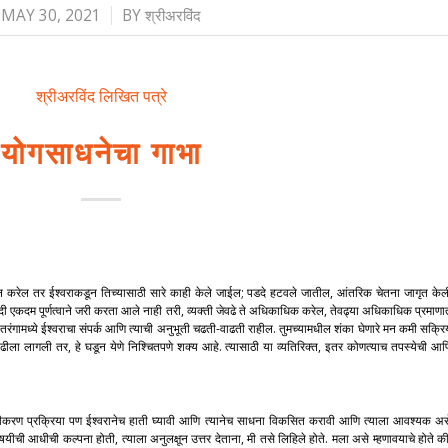
/
MAY 30, 2021
BY
श्रीअरविंद
श्रीअरविंद लिखित पत्रे
योगसाधनेचा गाभा
मदान करेल तर ईश्वराकडून तिच्यासाठी सारे काही केले जाईल; पडदे हटवले जातील, आंतरिक चेतना जागृत केल
दी एकदम पूर्णत्वाने जरी करता आले नाही तरी, व्यक्ती जेवढे ते अधिकाधिक करेल, तेवढ्या अधिकाधिक प्रमाणा
ंगामध्ये ईश्वराचा संपर्क आणि त्याची अनुभूती चढती-वाढती राहील. तुमच्यामधील शंका घेणारे मन कमी सक्रि
ाढीला लागली तर, हे घडून येणे निश्चितपणे शक्य आहे. त्यासाठी या व्यतिरिक्त, इतर कोणत्याच तपस्येची आण
ुद्धीकरण प्रक्रिया पण ईश्वरानेच हाती घ्यावी आणि त्यानेच साधना विकसित करावी आणि त्याला आवश्यक अस
यीची आधीची कल्पना होती, त्याला अनुलक्षून उत्तर देताना, मी तसे लिहिले होते. मला असे म्हणावयाचे होते की