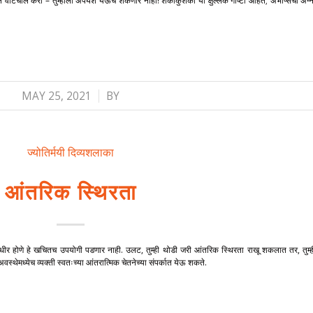
 वाटचाल करा – तुम्हाला अपयश येऊच शकणार नाही! शंकाकुशंका या क्षुल्लक गोष्टी आहेत; अभीप्सेचा अग्न
/
MAY 25, 2021
BY
ज्योतिर्मयी दिव्यशलाका
आंतरिक स्थिरता
धीर होणे हे खचितच उपयोगी पडणार नाही. उलट, तुम्ही थोडी जरी आंतरिक स्थिरता राखू शकलात तर, तुम्ह
स्थेमध्येच व्यक्ती स्वतःच्या आंतरात्मिक चेतनेच्या संपर्कात येऊ शकते.