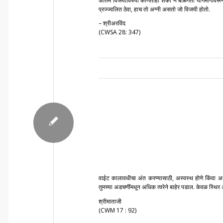
अंतिम विजयाविषयी कोणतीही शंका न बाळगता योगमार्गावरून
प्रज्ज्वलित ठेवा, हाच तो अग्नी असतो जो विजयी होतो.
– श्रीअरविंद
(CWSA 28: 347)
वाईट कालावधीचा अंत करण्यासाठी, अस्वस्थ होणे किंवा अ
तुमच्या अडचणींमधून अधिक त्वरेने बाहेर पडाल. केवळ स्थिर अव
श्रीमाताजी
(CWM 17 : 92)