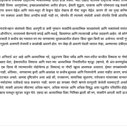
ीइतकीच राजसिक प्रवृत्तीच्या व्यक्तीमध्येही उदित होऊ शकते. जशी एखादी सात्विक प्रवृत्तीची व्यक्ती तिच्य
ीही तिच्या अवगुणांच्या, इच्छाआकांक्षांच्या अतीत होऊन, ईश्वरी शुद्धता, प्रकाश आणि प्रेमाप्रत वळू शकते
 प्राप्त करून घेईल आणि स्वतःमधून ती फेकून देईल तेव्हाच ही गोष्ट घडून येईल. कारण ती जर पुन्हा कनिष्
याची पण शक्यता असते किंवा अगदीच काही नाही तर, जोपर्यंत ती त्यामध्ये रमलेली असते तोपर्यंत तिची आंतरि
गारांचे महान संतांमध्ये किंवा अवगुणी वा कमी गुणवान व्यक्तींचे आध्यात्मिक साधकांमध्ये आणि भक्तांमध्ये रुपां
ंट ऑगस्टिन, भारतामध्ये चैतन्याचे जगाई आणि मधाई, बिल्वमंगल आणि त्यासारखी अनेक उदाहरणे आहेत. जो कोण
ाच्यासाठी ते कधीच बंद नसतात मग त्या माणसाच्या भूतकाळातील ठोकरा किंवा चुका किती का असेनात. मानवी गु
अनुक्रमे असणारी तेजस्वी व काळोखी आवरणे होत. पण जेव्हा ही आवरणे भेदली जातात तेव्हा, आत्म्याच्या उंचीप्र
 अनिवार्य अट आहे आणि आध्यात्मिक गर्व, उद्धटपणा किंवा घमेंड आणि स्वतःवरील फाजील विश्वास या गोष्ट
ात घेता, ईश्वरावरील विश्वास आणि स्वतःच्या आध्यात्मिक नियतीवरील श्रद्धा (म्हणजे, मी अंतःकरणपूर्वक
 एक दिवस मी त्याच्यापर्यंत पोहोचेनच हा विश्वास) या गोष्टी खूपच आवश्यक असतात. ईश्वर सगळ्यांमध्ये
राच नाही. अंतिमतः, माणसाच्या कृती आणि आकांक्षा या कधीच क्षुल्लक आणि निरुपयोगी असत नाहीत कारण, सगळ
वाटचाल असते. आमचा दृष्टिकोन असा आहे की, राजकारण, सामाजिक सुधारणा, परोपकार यांसारख्या मानवान
्या मर्यादांच्या पलीकडे जाऊ शकणार नाही. कारण ह्या सगळ्या गोष्टी म्हणजे तात्पुरती केलेली मलमपट्टी असते
न येते; व्यक्ती आपल्या जीवाच्या अधिक महान, अधिक व्यापक आणि अधिक विशुद्ध अशा पद्धतीत परिवर्तित होई
हाच यामधून सुटका घडून येते. एकदा का आध्यात्मिक दिशा निश्चित झाली की मग, व्यक्तीने आपली सारी ऊर्ज