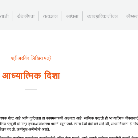
माताजी
ग्रंथ संपदा
तत्त्वज्ञान
साधना
व्यावहारिक जीवन
संस्म
श्रीअरविंद लिखित पत्रे
आध्यात्मिक दिशा
ावश्यक गोष्ट आहे आणि कुटिलता हा कायमस्वरूपी अडथळा आहे. सात्विक प्रवृत्ती ही आध्यात्मिक जीवनासाठ
रवृत्ती ही मात्र इच्छाआकांक्षाच्या भाराने दबून जाते. त्याच वेळी हेही खरे आहे की, आध्यात्मिकता ही गोष्
लच तर ती, ऊर्ध्वमुख अभीप्सेची असते.