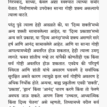
निरपवाद, साध्या, केवल अशा स्वरूपात त्याच्या समोर
येतात. निर्वाणामध्ये उपरोक्त साऱ्या गोष्टी शक्य असल्याचे
त्याला वाटते.
परंतु पुढे त्याला हेही आढळते की, या ‘दिव्य शक्ती’मध्ये
अन्य शक्ती सामावलेल्या आहेत, या ‘दिव्य प्रकाशा’मध्ये
अन्य सारे प्रकाश, या ‘दिव्य आनंदा’मध्ये शक्य असणारे सारे
हर्ष आणि आनंद सामावलेले आहेत. आणि या साऱ्या गोष्टी
आपल्यामध्येही अवतरित होऊ शकतात, हेही त्याला उमगू
लागते. फक्त शांतीच नव्हे तर यांपैकी कोणतीही एक किंवा
सर्व गोष्टी अवतरित होऊ शकतात. एवढेच की परिपूर्ण
स्थिरता आणि शांती यांचे अवतरण घडवणे हे सर्वाधिक
सुरक्षित असते कारण त्यामुळे इतर सर्व गोष्टींचे अवतरण हे
अधिक निर्धोक होते. अन्यथा, बाह्य प्रकृतीला एवढी ‘शक्ती’,
‘प्रकाश’, ‘ज्ञान’ किंवा ‘आनंद’ धारण करणे किंवा तो पेलणे
अवघड जाऊ शकते. आपण जिला ‘उच्चतर, आध्यात्मिक
किंवा दिव्य चेतना’ असे म्हणतो, तिच्यामध्ये वरील सर्व