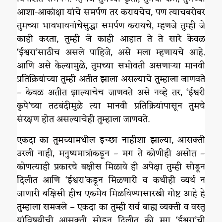
आशा-आकांक्षा यांचे समर्पण तर करायचेच, पण त्याचबरोबर
तुमच्या भावभावनांचेसुद्धा समर्पण करायचे, म्हणजे तुम्ही जे
काही करता, तुम्ही जे काही आहात ते ते सारे केवळ
‘ईश्वरा’साठीच असले पाहिजे, असे मला म्हणायचे आहे.
आणि असे केल्यामुळे, तुमच्या सभोवती असणाऱ्या मानवी
प्रतिक्रियांच्या तुम्ही अतीत झाला असल्याचे तुम्हाला जाणवते
– केवळ अतीत झाल्याचेच जाणवते असे नव्हे तर, ‘ईश्वरी
कृपे’च्या तटबंदीमुळे त्या मानवी प्रतिक्रियांपासून तुमचे
संरक्षण होत असल्याचेही तुम्हाला जाणवते.
एकदा का तुमच्यामधील इच्छा नाहीशा झाल्या, आसक्ती
उरली नाही, मनुष्यमात्रांकडून – मग ते कोणीही असोत –
कोणत्याही प्रकारचे बक्षीस मिळावे ही अपेक्षा तुम्ही सोडून
दिलीत आणि ‘ईश्वरा’कडून मिळणारी व कधीही व्यर्थ न
जाणारी बक्षिसी हीच एकमेव मिळविण्यासारखी गोष्ट आहे हे
तुम्हाला समजले – एकदा का तुम्ही सर्व बाह्य व्यक्ती व वस्तू
यांविषयीची आसक्ती सोडून दिलीत की मग ‘ईश्वरा’ची