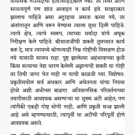
तामसिक नाउमेदीचा हतोत्साहदेखील नको. तर स्थिर आणि
सातत्यपूर्ण पण शांत आवाहन व कार्य हवे. साक्षात्कार
झालाच पाहिजे असा अट्टाहास असता कामा नये, तर
अंतरंगातून आणि वरून येण्यास त्याला मुभा दिली पाहिजे.
त्याचे क्षेत्र, त्याचे स्वरूप, त्याच्या मर्यादा यांचे अचूक
निरीक्षण केले पाहिजे. श्रीमाताजींची शक्ती तुमच्यात कार्य
करू दे, मात्र त्यामध्ये कोणत्याही निम्न गोष्टींची मिसळण होऊ
नये यासाठी सावध राहा. पुष्ट झालेल्या अहंभावाच्या कृती
किंवा सत्याचा वेश धारण केलेली अज्ञानाची शक्ती या गोष्टी
तर तिची जागा घेत नाही ना याची काळजी घ्या. विशेषत:
प्रकृतीमधील सर्व अंधकार आणि अचेतनता यांचा निरास
होवो अशी अभीप्सा बाळगा. अतिमानसिक परिवर्तनाच्या
तयारीसाठी आवश्यक असणाऱ्या या मुख्य अटी आहेत; पण
त्यांपैकी एकही गोष्ट सोपी नाही, आणि प्रकृती सज्ज झाली
आहे असे म्हणण्यासाठी, त्यापूर्वी या अटींची परिपूर्ती होणे
आवश्यक असते.