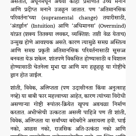
असतात, अधूनमधून अथवा काही प्रमाणात उच्च मनाने
आणि प्रदीप्त मनाने उजळून जातात. पण ‘अतिमानसिक
परिवर्तना’च्या (supramental change) तयारीसाठी,
‘अंतर्ज्ञान’ (Intuition) आणि ‘अधिमानस’ (Overmind)
यांप्रत (शक्य तितक्या लवकर, व्यक्तिश: तशी वेळ येताच)
उन्मुख होणे आवश्यक असते. कारण त्यामुळे समग्र अस्तित्व
आणि समग्र प्रकृती अतिमानसिक परिवर्तनासाठी सुसज्ज
बनवता येऊ शकेल. शांतपणे विकसित होण्यासाठी व विशाल
होण्यासाठी चेतनेला मुभा द्या आणि मग हळूहळू या गोष्टींचे
ज्ञान होत जाईल.
शांती, विवेक, अलिप्तता (पण उदासीनता किंवा अनुत्साह
नव्हे) या बाबी फार महत्त्वाच्या आहेत, कारण त्यांच्या विरोधी
असणाऱ्या गोष्टी रूपांतर-क्रियेत खूपच अडथळा निर्माण
करतात. अभीप्सेची उत्कटता असली पाहिजे पण ती शांती,
विवेक, अलिप्तता या सर्वांच्या बरोबरीने असायला हवी. घाई
नको, आळस नको, राजसिक अति-उत्कंठा नको आणि