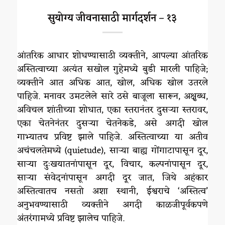
सुयोग्य जीवनासाठी मार्गदर्शन – १३
आंतरिक आधार शोधण्यासाठी व्यक्तीने, आपल्या आंतरिक
अस्तित्वाच्या अत्यंत सखोल गुहेमध्ये बुडी मारली पाहिजे;
व्यक्तीने आत अधिक आत, खोल, अधिक खोल उतरले
पाहिजे. मनावर उमटलेले सारे ठसे बाजूला सारून, अक्षुब्ध,
अविचल शांतीच्या शोधात, एका स्तरानंतर दुसऱ्या स्तरावर,
एका चेतनेनंतर दुसऱ्या चेतनेकडे, असे अगदी खोल
गाभ्यातच प्रविष्ट झाले पाहिजे. अस्तित्वाच्या या अतीव
अचंचलतेमध्ये (quietude), साऱ्या बाह्य गोंगाटापासून दूर,
साऱ्या दुःखयातनांपासून दूर, विचार, कल्पनांपासून दूर,
साऱ्या संवेदनांपासून अगदी दूर जात, जिथे अहंकार
अस्तित्वातच नसतो अशा स्थानी, ईश्वराचे ‘अस्तित्व’
अनुभवण्यासाठी व्यक्तीने अगदी काळजीपूर्वकपणे
अंतरंगामध्ये प्रविष्ट झालेच पाहिजे.