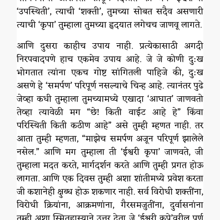
‘उपस्थिती’, त्याची ‘शक्ती’, तुमच्या सोबत सदैव असणारी
त्याची ‘कृपा’ तुम्हाला तुमच्या हृदयात लगेचच जाणवू लागते.
आणि दुसरा काहीच उपाय नाही. प्रत्येकासाठी अगदी
निरपवादपणे हाच एकमेव उपाय आहे. जे जे कोणी दु:ख
भोगतात त्यांना एकच गोष्ट सांगितली पाहिजे की, दु:ख
असणे हे ‘समर्पण’ परिपूर्ण नसल्याचे चिन्ह आहे. त्यानंतर पुढे
जेव्हा कधी तुम्हाला तुमच्यामध्ये एखादा ‘आघात’ जाणवतो
तेव्हा त्यावेळी मग “छे! किती वाईट आहे हे” किंवा
परिस्थिती किती कठीण आहे” असे तुम्ही म्हणत नाही. तर
आता तुम्ही म्हणता, “माझेच समर्पण अजून परिपूर्ण झालेले
नसेल.” आणि मग तुम्हाला ती ‘ईश्वरी कृपा’ जाणवते, जी
तुम्हाला मदत करते, मार्गदर्शन करते आणि तुम्ही प्रगत होऊ
लागता. आणि एक दिवस तुम्ही अशा शांतीमध्ये प्रवेश करता
जी कशानेही क्षुब्ध होऊ शकणार नाही. सर्व विरोधी शक्तींना,
विरोधी क्रियांना, आक्रमणांना, गैरसमजुतींना, दुर्वासनांना
तुम्ही अशा स्मितहास्याने उत्तर देता जे ‘ईश्वरी कृपे’वरील पूर्ण