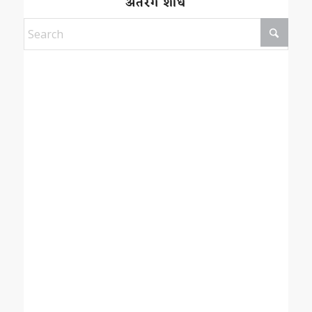
अंतरंग शोध