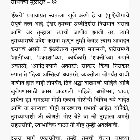
साधनेची मुळाक्षरे – १२
‘ईश्वरी’ प्रभावाप्रत स्वत:ला खुले करणे हे या (पूर्ण)योगाचे
संपूर्ण तत्त्व आहे. ईश्वर तुमच्या उर्ध्वदिशेस विद्यमान असतो
आणि जर तुम्हाला त्याची जाणीव झाली तर, त्याने
तुमच्यामध्ये प्रवेश करावा म्हणून तुम्ही केवळ त्यास आवाहन
करायचे असते. ते ईश्वरीतत्त्व तुमच्या मनामध्ये, शरीरामध्ये
‘शांती’च्या, ‘प्रकाशा’च्या, कार्यकारी ‘शक्ती’च्या रूपाने
अवतरते; ‘आनंद’रूपाने अवतरते; साकार किंवा निराकार
रूपात ते ‘दिव्य अस्तित्व’ अवतरते. व्यक्तीला जोपर्यंत याची
जाणीव होत नाही तोपर्यंत, तिने श्रद्धा बाळगली पाहिजे आणि
खुलेपणासाठी आस बाळगली पाहिजे. अभीप्सा, धावा,
प्रार्थना ह्या सगळ्या गोष्टी एकाच गोष्टीची विविध रूपे आहेत
आणि या साऱ्याच गोष्टी सारख्याच प्रभावी आहेत. यांपैकी,
तुमच्यापाशी जी कोणती गोष्ट येते वा जी तुम्हाला अगदी
सहजसोपी, स्वाभाविक वाटते ती गोष्ट तुम्ही अवलंबावी.
दुसरा मार्ग एकाग्रतेचा. तुम्ही तुमची चेतना तुमच्या