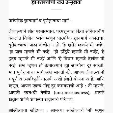
ज्ञानशक्तीची खरी उन्मुखता
पारंपरिक ज्ञानमार्ग व पूर्णज्ञानाचा मार्ग :
जीवात्म्याने शांत परमात्म्यात, परमशून्यात किंवा अनिर्वचनीय
केवलांत विलीन व्हावे म्हणून पारंपरिक ज्ञानमार्ग नकाराचा,
दूरीकरणाचा पाढा वाचीत जातो. ‘हे शरीर म्हणजे मी नव्हे’,
‘हा प्राण म्हणजे मी नव्हे’, ‘ही इंद्रिये म्हणजे मी नव्हे’, ‘हे
हृदय म्हणजे मी नव्हे’ आणि ‘हे विचार म्हणजे देखील मी
नव्हे’ असे म्हणत तो क्रमाक्रमाने ह्या साऱ्यांना दूर सारतो.
मात्र पूर्णज्ञानाचा मार्ग असे मानतो की, आपण जीवात्म्यांनी
संपूर्ण आत्मपरिपूर्ती गाठावी अशी ईश्वरी योजना आहे. आणि
म्हणून, आपण एकच गोष्ट दूर करावयाची आहे : ती म्हणजे,
आपली स्वत:ची नेणीव (unconsciousness), आपले
अज्ञान आणि आपल्या अज्ञानाचे परिणाम.
अस्तित्वाचा खोटेपणा : आमच्या अस्तित्वाचे ‘मी’ म्हणून