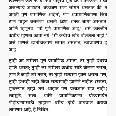
विश्लेषण केले तर या सर्व गोष्टींचे मूळ अप्रामाणिकपणामध्ये
असल्याचे आढळते. बरेचजण मला सांगत असतात की ‘ते
अगदी पूर्ण प्रामाणिक आहेत’, पण अप्रामाणिकपणा जिथे
ठाण मांडून बसलेला असतो अशा अनेक जागा असतात.
आणि म्हणूनच, ‘मी पूर्ण प्रामाणिक आहे,’ असे व्यक्तीने
कधीच म्हणता कामा नये. “मी कधीच खोटे बोललेलो नाही,”
असे माणसे छातीठोकपणे सांगत असतात, त्याप्रमाणेच हे
आहे.
तुम्ही जर खरोखर पूर्ण प्रामाणिक असता, तर तुम्ही ईश्वरच
झाले असता; तुम्ही जर खरोखर कधीच खोटे बोलला नसता,
(पण ते काही खरे नसते) तर तुम्ही सत्यरूप झाले असता. पण,
तुम्ही ईश्वरही नाही किंवा सत्यरूपही झालेले नाहीत. (खरंतर,
मूळरूपात तुम्ही तसे आहात पण प्रत्यक्षात मात्र नाही.)
त्यामुळे, सत्य आणि प्रामाणिकपणा यांच्यापर्यंत
पोहोचण्यासाठी तुम्हाला बरीच दीर्घ वाटचाल करावी
लागणार आहे, हे निश्चित.