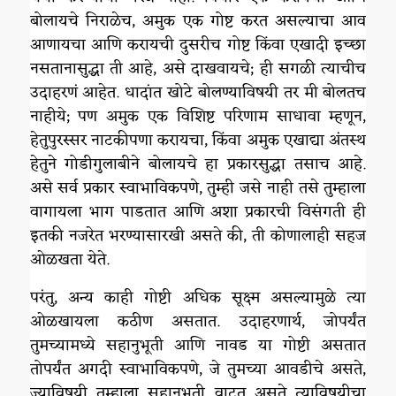
बोलायचे निराळेच, अमुक एक गोष्ट करत असल्याचा आव
आणायचा आणि करायची दुसरीच गोष्ट किंवा एखादी इच्छा
नसतानासुद्धा ती आहे, असे दाखवायचे; ही सगळी त्याचीच
उदाहरणं आहेत. धादांत खोटे बोलण्याविषयी तर मी बोलतच
नाहीये; पण अमुक एक विशिष्ट परिणाम साधावा म्हणून,
हेतुपुरस्सर नाटकीपणा करायचा, किंवा अमुक एखाद्या अंतस्थ
हेतुने गोडीगुलाबीने बोलायचे हा प्रकारसुद्धा तसाच आहे.
असे सर्व प्रकार स्वाभाविकपणे, तुम्ही जसे नाही तसे तुम्हाला
वागायला भाग पाडतात आणि अशा प्रकारची विसंगती ही
इतकी नजरेत भरण्यासारखी असते की, ती कोणालाही सहज
ओळखता येते.
परंतु, अन्य काही गोष्टी अधिक सूक्ष्म असल्यामुळे त्या
ओळखायला कठीण असतात. उदाहरणार्थ, जोपर्यंत
तुमच्यामध्ये सहानुभूती आणि नावड या गोष्टी असतात
तोपर्यंत अगदी स्वाभाविकपणे, जे तुमच्या आवडीचे असते,
ज्याविषयी तुम्हाला सहानुभूती वाटत असते त्याविषयीचा