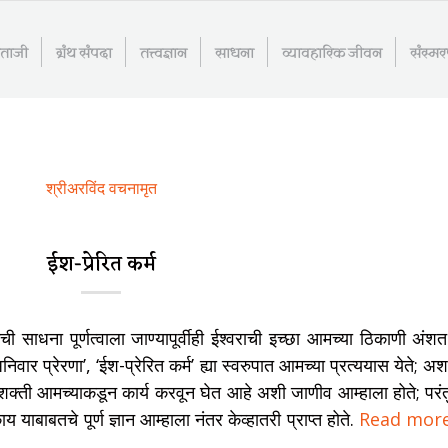
माताजी
ग्रंथ संपदा
तत्त्वज्ञान
साधना
व्यावहारिक जीवन
संस्म
श्रीअरविंद वचनामृत
ईश-प्रेरित कर्म
मची साधना पूर्णत्वाला जाण्यापूर्वीही ईश्वराची इच्छा आमच्या ठिकाणी अंशत
ार प्रेरणा’, ‘ईश-प्रेरित कर्म’ ह्या स्वरुपात आमच्या प्रत्ययास येते; अश
ायक शक्ती आमच्याकडून कार्य करवून घेत आहे अशी जाणीव आम्हाला होते; परंत
य याबाबतचे पूर्ण ज्ञान आम्हाला नंतर केव्हातरी प्राप्त होते.
Read mor