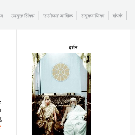
रण
उपयुक्त लिंक्स
‘अभीप्सा’ मासिक
अनुक्रमणिका
संपर्क
दर्शन
ः
ा
ु
e