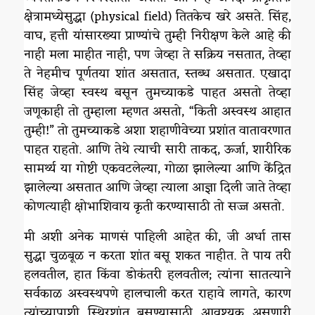
क्षेत्रामध्येसुद्धा (physical field) तितकेच खरे असते. सिंह,
वाघ, हत्ती यांसारख्या प्राण्यांचे तुम्ही निरीक्षण केले आहे की
नाही मला माहीत नाही, पण जेव्हा ते सक्रिय नसतात, तेव्हा
ते नेहमीच पूर्णतया शांत असतात, स्तब्ध असतात. एखादा
सिंह जेव्हा स्वस्थ बसून तुमच्याकडे पाहत असतो तेव्हा
जणूकाही तो तुम्हाला म्हणत असतो, “किती अस्वस्थ आहात
तुम्ही!” तो तुमच्याकडे अशा शहाणीवेच्या प्रशांत वातावरणात
पाहत राहतो. आणि तेथे त्याची सारी ताकद, ऊर्जा, शारीरिक
सामर्थ्य या गोष्टी एकवटलेल्या, गोळा झालेल्या आणि केंद्रित
झालेल्या असतात आणि जेव्हा त्याला आज्ञा दिली जाते तेव्हा
कोणत्याही क्षोभाशिवाय कृती करण्यासाठी तो सज्ज असतो.
मी अशी अनेक माणसं पाहिली आहेत की, जी अर्धा तास
सुद्धा चुळबूळ न करता शांत बसू शकत नाहीत. ते पाय तरी
हलवतील, हात किंवा डोकंतरी हलवतील; त्यांना सातत्याने
सर्वकाळ अस्वस्थपणे हालचाली करत राहावे लागते, कारण
त्यांच्यापाशी स्थिरशांत बसण्यासाठी आवश्यक असणारी