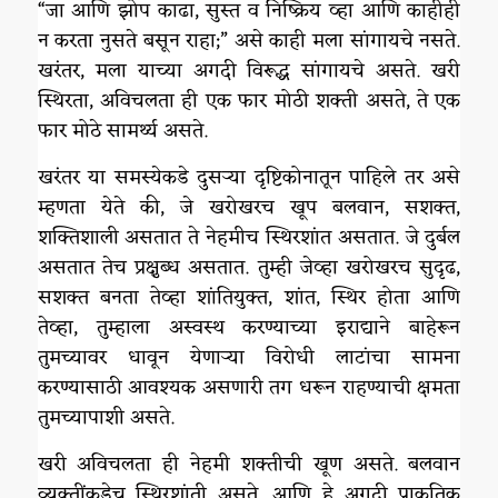
“जा आणि झोप काढा, सुस्त व निष्क्रिय व्हा आणि काहीही
न करता नुसते बसून राहा;” असे काही मला सांगायचे नसते.
खरंतर, मला याच्या अगदी विरूद्ध सांगायचे असते. खरी
स्थिरता, अविचलता ही एक फार मोठी शक्ती असते, ते एक
फार मोठे सामर्थ्य असते.
खरंतर या समस्येकडे दुसऱ्या दृष्टिकोनातून पाहिले तर असे
म्हणता येते की, जे खरोखरच खूप बलवान, सशक्त,
शक्तिशाली असतात ते नेहमीच स्थिरशांत असतात. जे दुर्बल
असतात तेच प्रक्षुब्ध असतात. तुम्ही जेव्हा खरोखरच सुदृढ,
सशक्त बनता तेव्हा शांतियुक्त, शांत, स्थिर होता आणि
तेव्हा, तुम्हाला अस्वस्थ करण्याच्या इराद्याने बाहेरून
तुमच्यावर धावून येणाऱ्या विरोधी लाटांचा सामना
करण्यासाठी आवश्यक असणारी तग धरून राहण्याची क्षमता
तुमच्यापाशी असते.
खरी अविचलता ही नेहमी शक्तीची खूण असते. बलवान
व्यक्तींकडेच स्थिरशांती असते. आणि हे अगदी प्राकृतिक