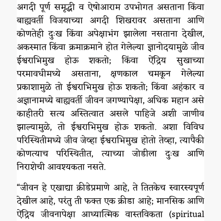
अगदी पूर्ण समृद्धी व ऐषोआराम उपभोगत असताना किंवा
बाह्यवर्ती विजयाच्या अगदी शिखरावर असताना आणि
कोणतेही दुःख किंवा अपेक्षाभंग झालेला नसताना देखील,
अकस्मात किंवा क्रमाक्रमाने होत गेलेल्या ज्ञानोदयामुळे जीव
ईश्वराभिमुख होऊ शकतो; किंवा ऐंद्रिय सुखाच्या
परमावधीमध्ये असताना, क्षणकाल चमकून गेलेल्या
प्रकाशामुळे तो ईश्वराभिमुख होऊ शकतो; किंवा अहंकार व
अज्ञानामध्ये बाह्यवर्ती जीवन जगण्यापेक्षा, अधिक महान असे
काहीतरी सत्य अस्तित्वात असले पाहिजे अशी जाणीव
झाल्यामुळे, तो ईश्वराभिमुख होऊ शकतो. अशा विविध
परिस्थितीमध्ये जीव जेव्हा ईश्वराभिमुख होतो तेव्हा, त्यापैकी
कोणत्याच परिस्थितीत, त्याच्या जोडीला दुःख आणि
निराशेची आवश्यकता नसते.
“जीवन हे एखाद्या क्रीडेप्रमाणे आहे, ते तितकेच स्वारस्यपूर्ण
देखील आहे, परंतु ती फक्त एक क्रीडा आहे; मानसिक आणि
ऐंद्रिय जीवनापेक्षा आध्यात्मिक वास्तविकता (spiritual