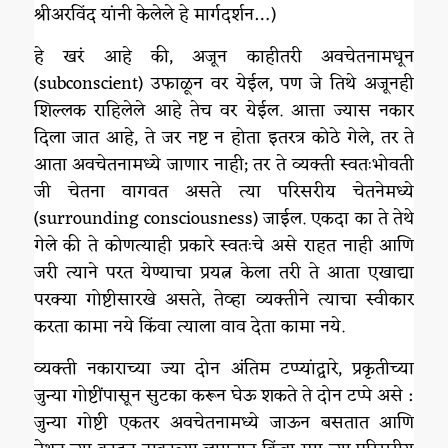
श्रीअरविंद यांनी केलेले हे मार्गदर्शन…)
हे खरं आहे की, अजून काहीतरी अवचेतनामधून
(subconscient) उफाळून वर येईल, पण जे तिथे अजूनही
शिल्लक राहिलेले आहे तेच वर येईल. आत्ता ज्यास नकार
दिला जात आहे, ते जर नष्ट न होता इतरत्र कोठे गेले, तर ते
आता अवचेतनामध्ये जाणार नाही; तर ते व्यक्ती स्वतःभोवती
जी चेतना वागवत असते त्या परिसरीय चेतनेमध्ये
(surrounding consciousness) जाईल. एकदा का ते तेथे
गेले की ते कोणत्याही प्रकारे स्वतःचे असे राहत नाही आणि
जरी त्याने परत येण्याचा प्रयत्न केला तरी ते आता एखाद्या
परक्या गोष्टीसारखे असते, तेव्हा व्यक्तीने त्याचा स्वीकार
करता कामा नये किंवा त्याला वाव देता कामा नये.
व्यक्ती नकाराच्या ज्या दोन अंतिम टप्प्यांद्वारे, प्रकृतीच्या
जुन्या गोष्टींपासून सुटका करून घेऊ शकते ते दोन टप्पे असे :
जुन्या गोष्टी एकतर अवचेतनामध्ये जाऊन बसतात आणि