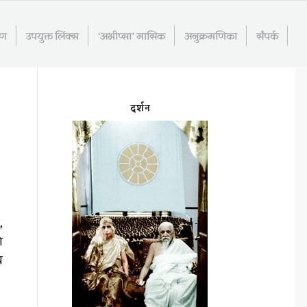
रण
उपयुक्त लिंक्स
‘अभीप्सा’ मासिक
अनुक्रमणिका
संपर्क
दर्शन
,
े
र