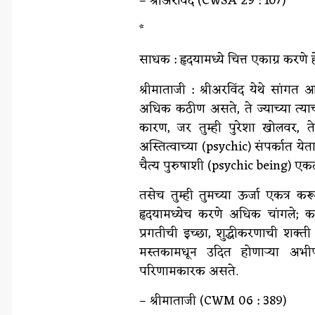
– श्रीअरविंद (CWSA 29 : 107)
*
साधक : हृदयामध्ये चित्त एकाग्र करणे
श्रीमाताजी : श्रीअरविंद येथे सांग
अधिक कठीण असते, ते ज्याच्या त्या
कारण, जर तुम्ही पुरेशा खोलवर, तेथे 
अस्तित्वाच्या (psychic) संपर्कात येता
चैत्य पुरुषाशी (psychic being) एकत
तसेच तुम्ही तुमच्या ऊर्जा एकत्र क
हृदयामध्येच करणे अधिक चांगले; कारण 
प्रगतीची इच्छा, शुद्धीकरणाची शक्
मस्तकामधून उदित होणाऱ्या अभीप
परिणामकारक असते.
– श्रीमाताजी (CWM 06 : 389)