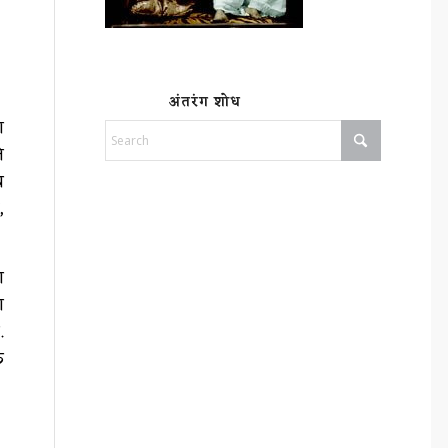
अंतरंग शोध
ा
े
य
,
ण
ा
.
क