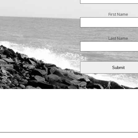
First Name
Last Name
Submit