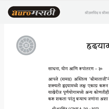
श्रीअरविंद व श्री
हृदयाम
साधना, योग आणि रूपांतरण – ३०
आपले (समग्र) अस्तित्व ‘श्रीमाताजीं’
शक्यतो हृदयामध्ये लक्ष एकाग्र करून 
याखेरीज पूर्णयोगामध्ये अन्य कोणतीही प
करू शकता परंतु बऱ्याच जणांना अशा प