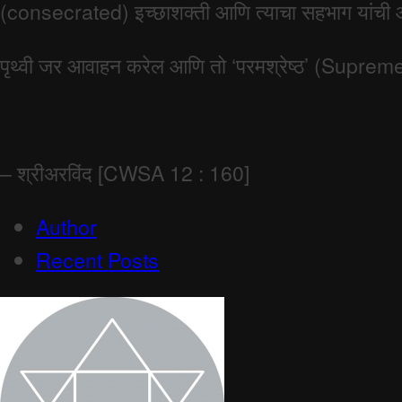
(consecrated) इच्छाशक्ती आणि त्याचा सहभाग यांची आवश्य
पृथ्वी जर आवाहन करेल आणि तो ‘परमश्रेष्ठ’ (Supreme)
– श्रीअरविंद [CWSA 12 : 160]
Author
Recent Posts