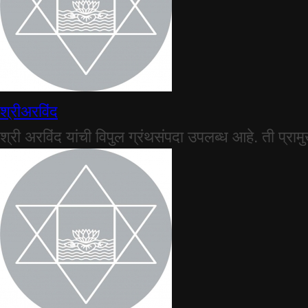
श्रीअरविंद
श्री अरविंद यांची विपुल ग्रंथसंपदा उपलब्ध आहे. ती प्राम