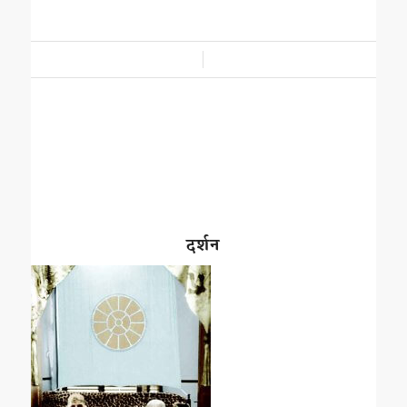
/
दर्शन