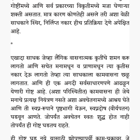
गोष्टींमध्ये आणि सर्व प्रकारच्या विकृतीमध्ये मजा घेणाऱ्या
शक्ती असतात. मात्र कारण कोणतेही असले तरी अशा वेळी
साधकाने स्थिर, निर्लिप्त नकार हीच प्रतिक्रिया देणे अपेक्षित
आहे.
*
एखादा साधक जेव्हा लैंगिक वासनात्मक कृतींचे शमन करू
लागतो आणि सचेत मनामधून व प्राणामधून त्या कृतीस
नकार देऊ लागतो तेव्हा त्या साधकाला कामवासना छळू
लागतात. आणि ही एक अगदी सर्वसाधारणपणे आढळून
येणारी गोष्ट आहे. (अशा परिस्थितीत) कामवासना ही जेथे
मनाचे प्रत्यक्ष नियंत्रण नसते अशा अवचेतनामध्ये आश्रय घेते
आणि ती स्वप्न-रूपाने पृष्ठभागी येऊन, स्वप्नदोष (वीर्यपतन)
घडवून आणते. जोपर्यंत अवचेतन स्वतः शुद्ध होत नाही
तोपर्यंत ही गोष्ट घडतच राहते.
ही गोष्ट घडू नये यासाठी झोपण्यापूर्वी काम-चक्रावर, जे