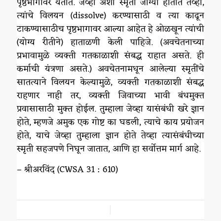
पृष्ठभागावर येतात. जेव्हा अशा स्मृती जाग्या होतात तेव्हा,
त्यांचे विलयन (dissolve) करण्यासाठी व त्या काढून
टाकण्यासाठीच पृष्ठभागावर आल्या आहेत हे ओळखून त्यांची
(योग्य रीतीने) हाताळणी केली पाहिजे. (अवचेतनाच्या
प्रभावामुळे व्यक्ती गतकाळाशी संबद्ध राहात असते. ही
कर्माची यंत्रणा असते.) अवचेतनामधून आलेल्या स्मृतींचे
सातत्याने विलयन केल्यामुळे, व्यक्ती गतकाळाशी संबद्ध
राहणार नाही तर, व्यक्ती जिवाच्या भावी बंधमुक्त
प्रवासासाठी मुक्त होईल. तुम्हाला जेव्हा यासंबंधी खरे ज्ञान
होते, म्हणजे अमुक एक गोष्ट का घडली, त्याचे काय प्रयोजन
होते, याचे जेव्हा तुम्हाला ज्ञान होते तेव्हा त्यासंबंधीच्या
स्मृती सहजपणे निघून जातात, आणि हा सर्वोत्तम मार्ग आहे.
– श्रीअरविंद (CWSA 31 : 610)
/