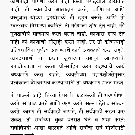
कोणतीही मागणी करत नाही किंवा भयदेखील दाखवीत
नाही; ती स्वत:चेच आत्मदान करते, प्राणिमात्र आणि
वस्तुजात यांच्या हृदयांमध्ये ती दडून बसते; आणि ती
स्वत:चेच विस्मरण करविते. ती कोणाला दोष देत नाही, की
गुणदोषांचे मोजमाप करत बसत नाही. कोणास शाप देत
नाही की कोणाची निंदाही करत नाही. तर ती कोणत्याही
प्रतिबंधाविना पूर्णत्व आणण्याचे कार्य अथकपणे करत राहते;
कानउघडणी न करता सुधारणा घडवून आणण्याचे,
उतावीळपणा न करता प्रोत्साहित करत राहण्याचे कार्य
अथकपणे करत राहते. व्यक्तीच्या ग्रहणशीलतेनुसार
प्रत्येकाला वैभवसंपन्न करण्यासाठी ती अथकपणे झटत राहते.
ती माऊली आहे. तिच्या प्रेमरूपी फळांकरवी ती भरणपोषण
करते; सांभाळ करते आणि रक्षण करते; सल्ला देते व सांत्वन
करते; कारण ती सर्वकाही जाणते, ती सर्वकाही सहन करू
शकते, ती सर्वांच्या चुका पदरात घेते व क्षमा करते;
सर्वांविषयी आशा बाळगते आणि सर्वांना सर्व गोष्टींसाठी