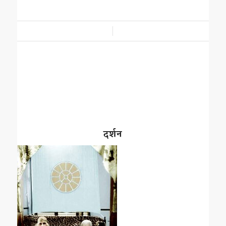
/
दर्शन