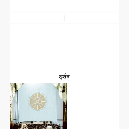
/
दर्शन