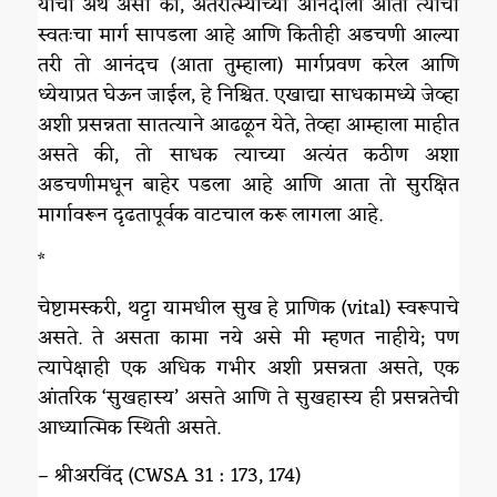
याचा अर्थ असा की, अंतरात्म्याच्या आनंदाला आता त्याचा
स्वतःचा मार्ग सापडला आहे आणि कितीही अडचणी आल्या
तरी तो आनंदच (आता तुम्हाला) मार्गप्रवण करेल आणि
ध्येयाप्रत घेऊन जाईल, हे निश्चित. एखाद्या साधकामध्ये जेव्हा
अशी प्रसन्नता सातत्याने आढळून येते, तेव्हा आम्हाला माहीत
असते की, तो साधक त्याच्या अत्यंत कठीण अशा
अडचणीमधून बाहेर पडला आहे आणि आता तो सुरक्षित
मार्गावरून दृढतापूर्वक वाटचाल करू लागला आहे.
*
चेष्टामस्करी, थट्टा यामधील सुख हे प्राणिक (vital) स्वरूपाचे
असते. ते असता कामा नये असे मी म्हणत नाहीये; पण
त्यापेक्षाही एक अधिक गभीर अशी प्रसन्नता असते, एक
आंतरिक ‘सुखहास्य‌’ असते आणि ते सुखहास्य ही प्रसन्नतेची
आध्यात्मिक स्थिती असते.
– श्रीअरविंद (CWSA 31 : 173, 174)