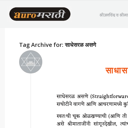
श्रीअरविंद व श्री
Tag Archive for:
साधेसरळ असणे
साधास
साधेसरळ असणे (Straightforwardnes
सचोटीने वागणे आणि आचरणामध्ये कु
स्वतःची चूक ओळखण्याची (आणि ती म
असे श्रीमाताजींनी सांगूनदेखील, त