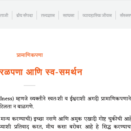
माताजी
ग्रंथ संपदा
तत्त्वज्ञान
साधना
व्यावहारिक जीवन
संस्म
प्रामाणिकपणा
रळपणा आणि स्व-समर्थन
s) म्हणजे व्यक्तीने स्वतःशी व ईश्वराशी अगदी प्रामाणिकपणाने
टिलता न बाळगणे.
ान्य करण्याची) इच्छा नसणे आणि अमुक एखादी गोष्ट चुकीची आह
्यांच्याशी प्रतिवाद करत, मीच कसा बरोबर आहे हे सिद्ध करण्याच