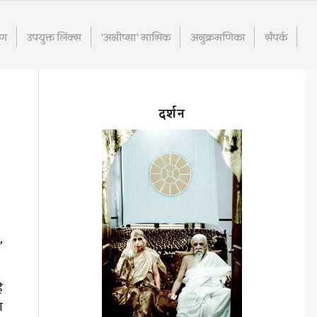
रण
उपयुक्त लिंक्स
‘अभीप्सा’ मासिक
अनुक्रमणिका
संपर्क
दर्शन
,
े
ा