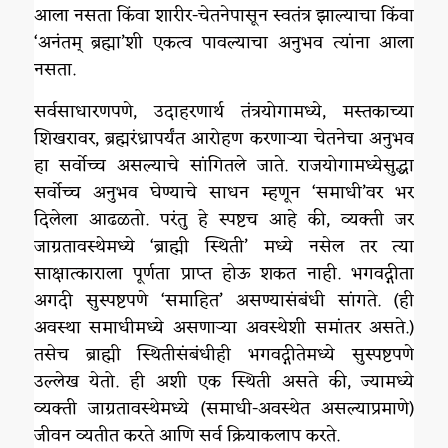
आला नसता किंवा शारीर-चेतनेपासून स्वतंत्र झाल्याचा किंवा
‘अनंतम् ब्रह्मा’शी एकत्व पावल्याचा अनुभव त्यांना आला
नसता.
सर्वसाधारणपणे, उदाहरणार्थ तंत्रयोगामध्ये, मस्तकाच्या
शिखरावर, ब्रह्मरंध्रापर्यंत आरोहण करणाऱ्या चेतनेचा अनुभव
हा सर्वोच्च असल्याचे सांगितले जाते. राजयोगामध्येसुद्धा
सर्वोच्च अनुभव घेण्याचे साधन म्हणून ‘समाधी’वर भर
दिलेला आढळतो. परंतु हे स्पष्टच आहे की, व्यक्ती जर
जाग्रतावस्थेमध्ये ‘ब्राह्मी स्थिती’ मध्ये नसेल तर त्या
साक्षात्काराला पूर्णता प्राप्त होऊ शकत नाही. भगवद्गीता
अगदी सुस्पष्टपणे ‘समाहित’ असण्यासंबंधी सांगते. (ही
अवस्था समाधीमध्ये असणाऱ्या अवस्थेशी समांतर असते.)
तसेच ब्राह्मी स्थितीसंबंधीही भगवद्गीतेमध्ये सुस्पष्टपणे
उल्लेख येतो. ही अशी एक स्थिती असते की, ज्यामध्ये
व्यक्ती जाग्रतावस्थेमध्ये (समाधी-अवस्थेत असल्याप्रमाणे)
जीवन व्यतीत करते आणि सर्व क्रियाकलाप करते.