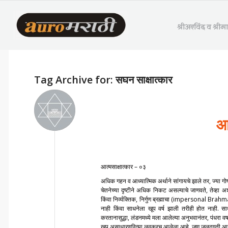
श्रीअरविंद व श्री
Tag Archive for:
सघन साक्षात्कार
आ
आत्मसाक्षात्कार – ०३
अधिक गहन व आध्यात्मिक अर्थाने सांगायचे झाले तर, ज्या गोष
चेतनेच्या दृष्टीने अधिक निकट असल्याचे जाणवते, तेव्हा अ
किंवा निर्व्यक्तिक, निर्गुण ब्रह्माचा (impersonal Brahman)
नाही किंवा साधनेला खूप वर्ष झाली तरीही होत नाही. साध
करतानासुद्धा, लंडनमध्ये मला आलेल्या अनुभवानंतर, पंधरा वर्षा
खूप असाधारणरित्या लवकरच आलेला आहे, जणू जलदगती आगगाड