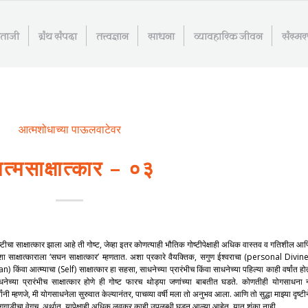
माताजी
ग्रंथ संपदा
तत्त्वज्ञान
साधना
व्यावहारिक जीवन
संस्म
आत्मशोधाच्या पाऊलवाटेवर
त्मसाक्षात्कार – ०३
्टीचा साक्षात्कार झाला आहे ती गोष्ट, जेव्हा इतर कोणत्याही भौतिक गोष्टीपेक्षाही अधिक वास्तव व गतिशील आण
शा साक्षात्काराला ‘सघन साक्षात्कार’ म्हणतात. अशा प्रकारे वैयक्तिक, सगुण ईश्वराचा (personal Divine
 किंवा आत्म्याचा (Self) साक्षात्कार हा सहसा, साधनेच्या प्रारंभीच किंवा साधनेच्या पहिल्या काही वर्षांत हो
नेच्या प्रारंभीच साक्षात्कार होणे ही गोष्ट फारच थोड्या जणांच्या बाबतीत घडते. कोणतीही योगसाधना 
ंनी म्हणजे, मी योगसाधनेला सुरुवात केल्यानंतर, पाचव्या वर्षी मला तो अनुभव आला. आणि तो सुद्धा माझ्या दृष्टी
ीचा वेगच. अर्थात, यापेक्षाही अधिक लवकर काही उपलब्धी घडून आल्या आहेत, यात शंका नाही.