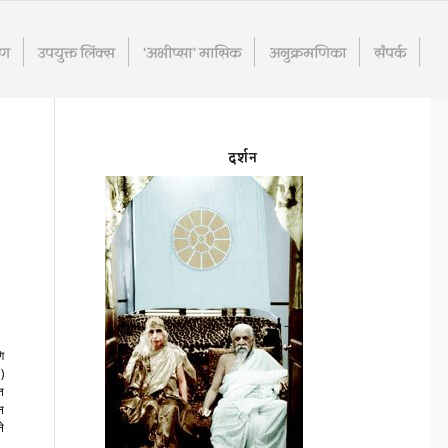
रण
उपयुक्त लिंक्स
‘अभीप्सा’ मासिक
अनुक्रमणिका
संपर्क
दर्शन
ि
)
त
न
ने