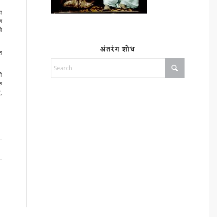
ा
ण
से
अंतरंग शोध
त
ी
क
,