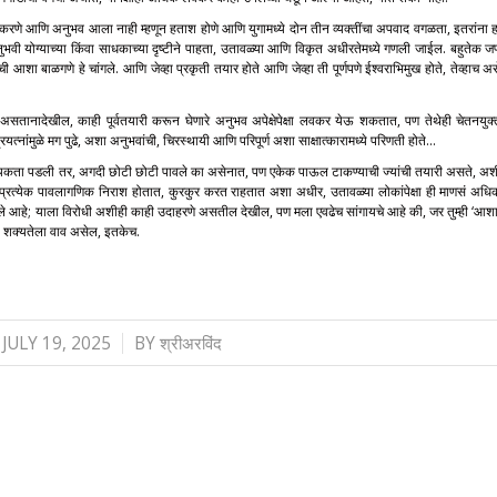
 करणे आणि अनुभव आला नाही म्हणून हताश होणे आणि युगामध्ये दोन तीन व्यक्तींचा अपवाद वगळता, इतरांना ह
नुभवी योग्याच्या किंवा साधकाच्या दृष्टीने पाहता, उतावळ्या आणि विकृत अधीरतेमध्ये गणली जाईल. बहुतेक ज
ीची आशा बाळगणे हे चांगले. आणि जेव्हा प्रकृती तयार होते आणि जेव्हा ती पूर्णपणे ईश्वराभिमुख होते, तेव्हाच अ
असतानादेखील, काही पूर्वतयारी करून घेणारे अनुभव अपेक्षेपेक्षा लवकर येऊ शकतात, पण तेथेही चेतनयुक्
रयत्नांमुळे मग पुढे, अशा अनुभवांची, चिरस्थायी आणि परिपूर्ण अशा साक्षात्कारामध्ये परिणती होते…
यकता पडली तर, अगदी छोटी छोटी पावले का असेनात, पण एकेक पाऊल टाकण्याची ज्यांची तयारी असते, अश
रत्येक पावलागणिक निराश होतात, कुरकुर करत राहतात अशा अधीर, उतावळ्या लोकांपेक्षा ही माणसं अधि
 आहे; याला विरोधी अशीही काही उदाहरणे असतील देखील, पण मला एवढेच सांगायचे आहे की, जर तुम्ही ‘आशा
ा शक्यतेला वाव असेल, इतकेच.
/
JULY 19, 2025
BY
श्रीअरविंद