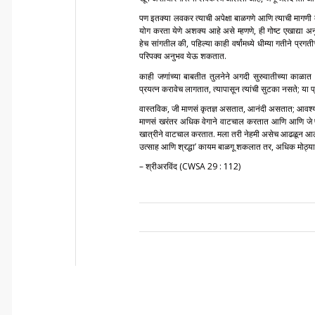
पण इतक्या लवकर त्याची अपेक्षा बाळगणे आणि त्याची मागणी
योग करता येणे अशक्य आहे असे म्हणणे, ही गोष्ट एखाद्या अ
हेच सांगतील की, पहिल्या काही वर्षांमध्ये धीम्या गतीने प्रगत
परिपक्व अनुभव येऊ शकतात.
काही जणांच्या बाबतीत तुलनेने अगदी सुरुवातीच्या काळात 
प्रयत्न करावेच लागतात, त्यापासून त्यांची सुटका नसते; या प्
वास्तविक, जी माणसं कृतज्ञ असतात, आनंदी असतात; आवश्
माणसं खरंतर अधिक वेगाने वाटचाल करतात आणि आणि जे प्
खात्रीने वाटचाल करतात. मला तरी नेहमी असेच आढळून आले
उत्साह आणि श्रद्धा’ कायम बाळगू शकलात तर, अधिक मोठ्य
– श्रीअरविंद (CWSA 29 : 112)