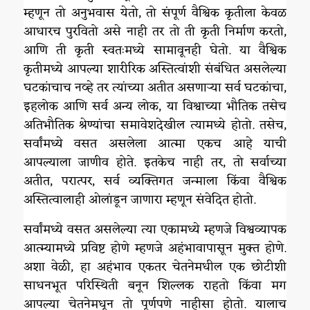
म्हणून तो अनुभवास येतो, तो संपूर्ण वैश्विक कृतीला केवळ
आधारच पुरवितो असे नाही तर तो ती कृती निर्माण करतो,
आणि ती कृती स्वतःमध्ये सामावूनही घेतो. या वैश्विक
कृतीमध्ये आपल्या शारीरिक अस्तित्वांशी संबंधित असलेल्या
घटकांचाच नव्हे तर त्यांच्या अतीत असणाऱ्या सर्व घटकांचा,
इहलोक आणि सर्व अन्य लोक, या विश्वाच्या भौतिक तसेच
अतिभौतिक श्रेण्यांचा समावेशदेखील त्यामध्ये होतो. तसेच,
सर्वांमध्ये वसत असलेला आत्मा एकच आहे याची
आपल्याला जाणीव होते. इतकेच नाही तर, तो सर्वाच्या
अतीत, परात्पर, सर्व व्यक्तिगत जन्माला किंवा वैश्विक
अस्तित्वालाही ओलांडून जाणारा म्हणून संवेदित होतो.
सर्वांमध्ये वसत असलेल्या त्या एकामध्ये म्हणजे विश्वव्यापक
आत्म्यामध्ये प्रविष्ट होणे म्हणजे अहंभावापासून मुक्त होणे.
अशा वेळी, हा अहंभाव एकतर चेतनेमधील एक छोटीशी
साधनभूत परिस्थिती बनून शिल्लक राहतो किंवा मग
आपल्या चेतनेमधून तो पूर्णपणे नाहीसा होतो. यालाच