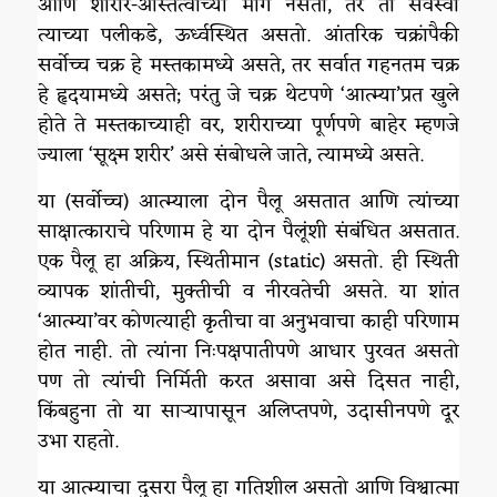
आणि शारीर-अस्तित्वाच्या मागे नसतो, तर तो सर्वस्वी
त्याच्या पलीकडे, ऊर्ध्वस्थित असतो. आंतरिक चक्रांपैकी
सर्वोच्च चक्र हे मस्तकामध्ये असते, तर सर्वात गहनतम चक्र
हे हृदयामध्ये असते; परंतु जे चक्र थेटपणे ‘आत्म्या’प्रत खुले
होते ते मस्तकाच्याही वर, शरीराच्या पूर्णपणे बाहेर म्हणजे
ज्याला ‘सूक्ष्म शरीर’ असे संबोधले जाते, त्यामध्ये असते.
या (सर्वोच्च) आत्म्याला दोन पैलू असतात आणि त्यांच्या
साक्षात्काराचे परिणाम हे या दोन पैलूंशी संबंधित असतात.
एक पैलू हा अक्रिय, स्थितीमान (static) असतो. ही स्थिती
व्यापक शांतीची, मुक्तीची व नीरवतेची असते. या शांत
‘आत्म्या’वर कोणत्याही कृतीचा वा अनुभवाचा काही परिणाम
होत नाही. तो त्यांना निःपक्षपातीपणे आधार पुरवत असतो
पण तो त्यांची निर्मिती करत असावा असे दिसत नाही,
किंबहुना तो या साऱ्यापासून अलिप्तपणे, उदासीनपणे दूर
उभा राहतो.
या आत्म्याचा दुसरा पैलू हा गतिशील असतो आणि विश्वात्मा