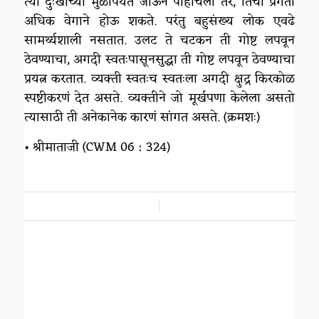
त्या दुःखाच्या मुळापर्यंत जाऊन पोहोचली तर, तिची प्रगती
अधिक वेगाने होऊ शकते. परंतु बहुसंख्य लोक एवढे
सामर्थ्यशाली नसतात. उलट ते चटकन ती गोष्ट लपवून
ठेवण्याचा, अगदी स्वतःपासूनसुद्धा ती गोष्ट लपवून ठेवण्याचा
प्रयत्न करतात. व्यक्ती स्वतःच स्वतःला अगदी क्षुद्र किरकोळ
स्पष्टीकरणं देत असते. व्यक्तीने जो मूर्खपणा केलेला असतो
त्यासाठी ती अनेकानेक कारणं सांगत असते. (क्रमशः)
• श्रीमाताजी (CWM 06 : 324)
/