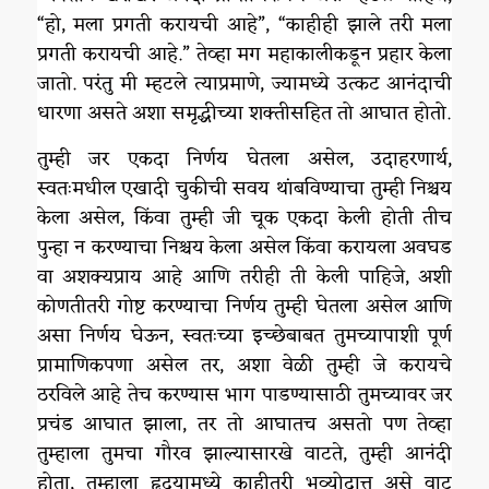
“हो, मला प्रगती करायची आहे”, “काहीही झाले तरी मला
प्रगती करायची आहे.” तेव्हा मग महाकालीकडून प्रहार केला
जातो. परंतु मी म्हटले त्याप्रमाणे, ज्यामध्ये उत्कट आनंदाची
धारणा असते अशा समृद्धीच्या शक्तीसहित तो आघात होतो.
तुम्ही जर एकदा निर्णय घेतला असेल, उदाहरणार्थ,
स्वतःमधील एखादी चुकीची सवय थांबविण्याचा तुम्ही निश्चय
केला असेल, किंवा तुम्ही जी चूक एकदा केली होती तीच
पुन्हा न करण्याचा निश्चय केला असेल किंवा करायला अवघड
वा अशक्यप्राय आहे आणि तरीही ती केली पाहिजे, अशी
कोणतीतरी गोष्ट करण्याचा निर्णय तुम्ही घेतला असेल आणि
असा निर्णय घेऊन, स्वतःच्या इच्छेबाबत तुमच्यापाशी पूर्ण
प्रामाणिकपणा असेल तर, अशा वेळी तुम्ही जे करायचे
ठरविले आहे तेच करण्यास भाग पाडण्यासाठी तुमच्यावर जर
प्रचंड आघात झाला, तर तो आघातच असतो पण तेव्हा
तुम्हाला तुमचा गौरव झाल्यासारखे वाटते, तुम्ही आनंदी
होता, तुम्हाला हृदयामध्ये काहीतरी भव्योदात्त असे वाटू