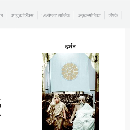
रण
उपयुक्त लिंक्स
‘अभीप्सा’ मासिक
अनुक्रमणिका
संपर्क
दर्शन
.
ल
,