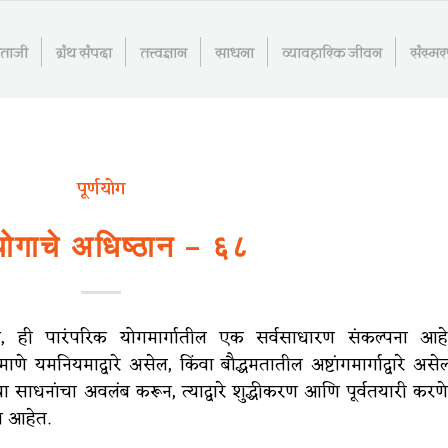
माताजी
ग्रंथ संपदा
तत्त्वज्ञान
साधना
व्यावहारिक जीवन
संस्म
पूर्णयोग
्णयोगाचे अधिष्ठान – ६८
होणे, ही पारंपरिक योगमार्गातील एक सर्वसाधारण संकल्पना आहे
माणे यमनियमाद्वारे असेल, किंवा बौद्धमतातील अष्टांगमार्गाद्वारे असे
ा साधनांचा अवलंब करून, त्याद्वारे शुद्धीकरण आणि पूर्वतयारी करणे
ना आहेत.