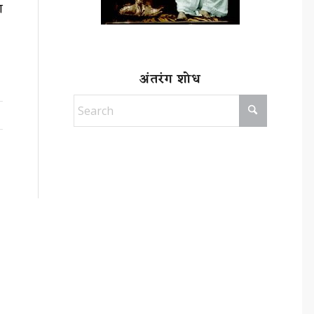
ि
अंतरंग शोध