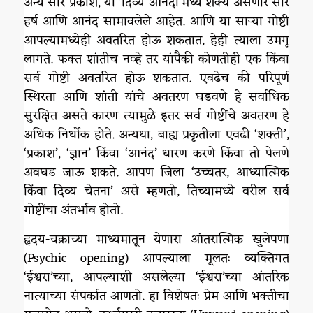
अन्य सारे प्रकाश, या ‘दिव्य आनंदा’मध्ये शक्य असणारे सारे
हर्ष आणि आनंद सामावलेले आहेत. आणि या साऱ्या गोष्टी
आपल्यामध्येही अवतरित होऊ शकतात, हेही त्याला उमगू
लागते. फक्त शांतीच नव्हे तर यांपैकी कोणतीही एक किंवा
सर्व गोष्टी अवतरित होऊ शकतात. एवढेच की परिपूर्ण
स्थिरता आणि शांती यांचे अवतरण घडवणे हे सर्वाधिक
सुरक्षित असते कारण त्यामुळे इतर सर्व गोष्टींचे अवतरण हे
अधिक निर्धोक होते. अन्यथा, बाह्य प्रकृतीला एवढी ‘शक्ती’,
‘प्रकाश’, ‘ज्ञान’ किंवा ‘आनंद’ धारण करणे किंवा तो पेलणे
अवघड जाऊ शकते. आपण जिला ‘उच्चतर, आध्यात्मिक
किंवा दिव्य चेतना’ असे म्हणतो, तिच्यामध्ये वरील सर्व
गोष्टींचा अंतर्भाव होतो.
हृदय-चक्राच्या माध्यमातून येणारा आंतरात्मिक खुलेपणा
(Psychic opening) आपल्याला मूलतः व्यक्तिगत
‘ईश्वरा’च्या, आपल्याशी असलेल्या ‘ईश्वरा’च्या आंतरिक
नात्याच्या संपर्कात आणतो. हा विशेषतः प्रेम आणि भक्तीचा