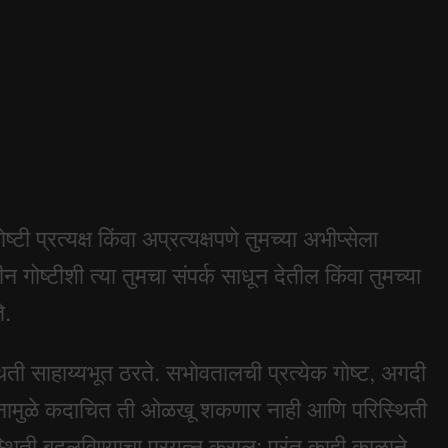
प्रत्यक्ष किंवा अप्रत्यक्षपणे तुमच्या अभीप्सेला
ोष्टीशी त्या तुमचा संपर्क साधून देतील किंवा तुमच्या
े.
थिती साहाय्यभूत ठरते. सभोवतालची प्रत्येक गोष्ट, अगदी
 अज्ञानामुळे कदाचित ती ओळखू शकणार नाही आणि परिस्थिती
थिती बदलविण्याचा प्रयत्न कराल; परंतु काही काळाने,