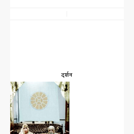
/
दर्शन