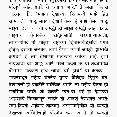
कार्य हे इतरांना ज्याचे अनुकरणही करता येणार नाही इतके
परिपूर्ण आहे, इतके ते अप्राप्य आहे,” ते असा विश्वास
बाळगत की, “माझ्या देशाच्या हितामध्ये माझे हित
सामावलेले आहे, माझ्या देशाचे वैभव हे माझे वैभव आहे,
माझ्या देशबांधवांची समृद्धी ही माझी समृद्धी आहे; केवळ
माझ्याच वैयक्तिक उद्दिष्टांसाठी धडपडण्याऐवजी,
त्याचबरोबर मी माझ्या राष्ट्राच्या हितासाठीदेखील प्रगत
होईन; देशाचा सन्मान, त्याचे वैभव, त्याची समृद्धी ह्यासाठी
झगडणे हे त्या देशाच्या प्रत्येकाचे कर्तव्य आहे; हाच
नायकाचा धर्म आहे; आणि गरज पडली तर या लढ्यामध्ये
वीरमरण पत्करणे हाच त्याचा धर्म होय.” या कर्तव्य –
भावनेमधून राष्ट्रीय चेतनेचे मुख्य वैशिष्ट्य दिसून येते.
देशभक्ती ही प्रकृतीने सात्त्विक असते, तर राष्ट्रीय चेतना ही
राजसिक असते. जी व्यक्ती स्वत:चा अहं हा देशाच्या
‘अहं’मध्ये विरघळवून टाकते ती आदर्श देशभक्त असते;
स्वत:विषयी अहंकार बाळगत असतानादेखील जी व्यक्ती
देशाच्या अस्मितेचाही परिपोष करत असते ती व्यक्ती