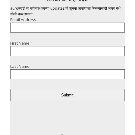
UPDATES साठी संपर्क
auroमराठी या संकेतस्थळाच्या updates ची सूचना आपल्याला मिळण्यासाठी आपण येथे
संपर्क करू शकता.
Email Address
First Name
Last Name
Submit