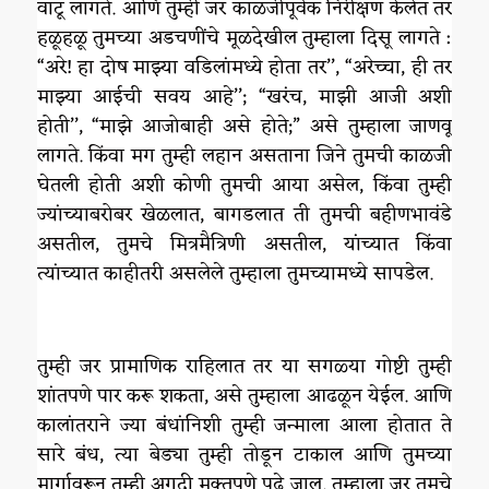
वाटू लागते. आणि तुम्ही जर काळजीपूर्वक निरीक्षण केलेत तर
हळूहळू तुमच्या अडचणींचे मूळदेखील तुम्हाला दिसू लागते :
“अरे! हा दोष माझ्या वडिलांमध्ये होता तर’’, “अरेच्चा, ही तर
माझ्या आईची सवय आहे’’; “खरंच, माझी आजी अशी
होती’’, “माझे आजोबाही असे होते;” असे तुम्हाला जाणवू
लागते. किंवा मग तुम्ही लहान असताना जिने तुमची काळजी
घेतली होती अशी कोणी तुमची आया असेल, किंवा तुम्ही
ज्यांच्याबरोबर खेळलात, बागडलात ती तुमची बहीणभावंडे
असतील, तुमचे मित्रमैत्रिणी असतील, यांच्यात किंवा
त्यांच्यात काहीतरी असलेले तुम्हाला तुमच्यामध्ये सापडेल.
तुम्ही जर प्रामाणिक राहिलात तर या सगळ्या गोष्टी तुम्ही
शांतपणे पार करू शकता, असे तुम्हाला आढळून येईल. आणि
कालांतराने ज्या बंधांनिशी तुम्ही जन्माला आला होतात ते
सारे बंध, त्या बेड्या तुम्ही तोडून टाकाल आणि तुमच्या
मार्गावरून तुम्ही अगदी मुक्तपणे पुढे जाल. तुम्हाला जर तुमचे