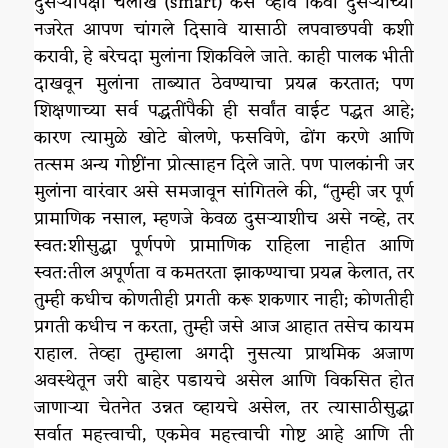
दुसऱ्यांपेक्षा चलाख (smart) कसे व्हावे किंवा दुसऱ्यांच्या
नजरेत आपण चांगले दिसावे यासाठी लपवाछपवी कशी
करावी, हे बरेचदा मुलांना शिकविले जाते. काही पालक भीती
दाखवून मुलांना ताब्यात ठेवण्याचा प्रयत्न करतात; पण
शिक्षणाच्या सर्व पद्धतींपैकी ही सर्वांत वाईट पद्धत आहे;
कारण त्यामुळे खोटे बोलणे, फसविणे, ढोंग करणे आणि
तत्सम अन्य गोष्टींना प्रोत्साहन दिले जाते. पण पालकांनी जर
मुलांना वारंवार असे समजावून सांगितले की, “तुम्ही जर पूर्ण
प्रामाणिक नसाल, म्हणजे केवळ दुसऱ्याशीच असे नव्हे, तर
स्वत:शीसुद्धा पूर्णपणे प्रामाणिक राहिला नाहीत आणि
स्वत:तील अपूर्णता व कमतरता झाकण्याचा प्रयत्न केलात, तर
तुम्ही कधीच कोणतीही प्रगती करू शकणार नाही; कोणतीही
प्रगती कधीच न करता, तुम्ही जसे आज आहात तसेच कायम
राहाल. तेव्हा तुम्हाला अगदी नुसत्या प्राथमिक अजाण
अवस्थेतून जरी बाहेर पडायचे असेल आणि विकसित होत
जाणाऱ्या चेतनेत उन्नत व्हायचे असेल, तर त्यासाठीसुद्धा
सर्वात महत्त्वाची, एकमेव महत्त्वाची गोष्ट आहे आणि ती