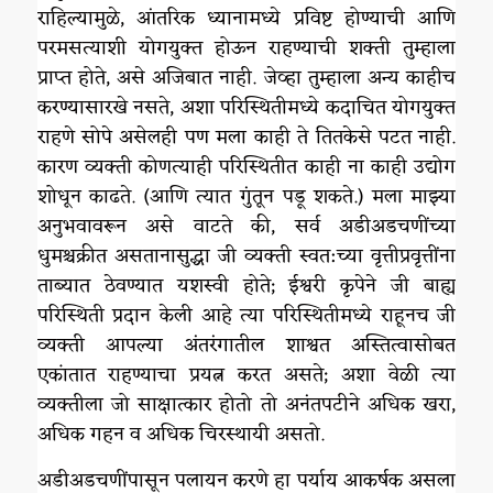
राहिल्यामुळे, आंतरिक ध्यानामध्ये प्रविष्ट होण्याची आणि
परमसत्याशी योगयुक्त होऊन राहण्याची शक्ती तुम्हाला
प्राप्त होते, असे अजिबात नाही. जेव्हा तुम्हाला अन्य काहीच
करण्यासारखे नसते, अशा परिस्थितीमध्ये कदाचित योगयुक्त
राहणे सोपे असेलही पण मला काही ते तितकेसे पटत नाही.
कारण व्यक्ती कोणत्याही परिस्थितीत काही ना काही उद्योग
शोधून काढते. (आणि त्यात गुंतून पडू शकते.) मला माझ्या
अनुभवावरून असे वाटते की, सर्व अडीअडचणींच्या
धुमश्चक्रीत असतानासुद्धा जी व्यक्ती स्वत:च्या वृत्तीप्रवृत्तींना
ताब्यात ठेवण्यात यशस्वी होते; ईश्वरी कृपे‌ने जी बाह्य
परिस्थिती प्रदान केली आहे त्या परिस्थितीमध्ये राहूनच जी
व्यक्ती आपल्या अंतरंगातील शाश्वत अस्तित्वा‌सोबत
एकांतात राहण्याचा प्रयत्न करत असते; अशा वेळी त्या
व्यक्तीला जो साक्षात्कार होतो तो अनंतपटीने अधिक खरा,
अधिक गहन व अधिक चिरस्थायी असतो.
अडीअडचणींपासून पलायन करणे हा पर्याय आकर्षक असला