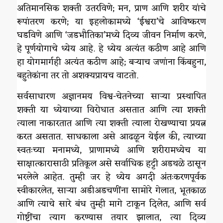
अतिमानसिक शक्ती उतरविणे; मन, प्राण आणि शरीर यांचे
रूपांतरण करणे; या इहलोकामध्ये ‘ईश्वरा’चे आविष्करण
घडविणे आणि ‘जडभौतिका’मध्ये दिव्य जीवन निर्माण करणे,
हे पूर्णयोगाचे ध्येय आहे. हे ध्येय अत्यंत कठीण आहे आणि
हा योगमार्गही अत्यंत कठीण आहे; बऱ्याच जणांना किंबहुना,
बहुतेकांना तर तो अशक्यप्रायच वाटतो.
सर्वसाधारण अज्ञानमय विश्व-चेतनेच्या साऱ्या प्रस्थापित
शक्ती या ध्येयाच्या विरोधात असतात आणि त्या शक्ती
त्याला नाकारतात आणि त्या शक्ती त्याला रोखण्याचा प्रयत्न
करत असतात. साधकाला असे आढळून येईल की, त्याच्या
स्वतःच्या मनामध्ये, प्राणामध्ये आणि शरीरामध्येच या
साक्षात्कारासाठी प्रतिकूल असे सर्वाधिक हट्टी अडथळे ठासून
भरलेले आहेत. तुम्ही जर हे ध्येय अगदी अंतःकरणपूर्वक
स्वीकारलेत, साऱ्या अडीअडचणींना सामोरे गेलात, भूतकाळ
आणि त्याचे सारे बंध तुम्ही मागे टाकून दिलेत, आणि सर्व
गोष्टींचा त्याग करण्यास तयार झालात, त्या दिव्य