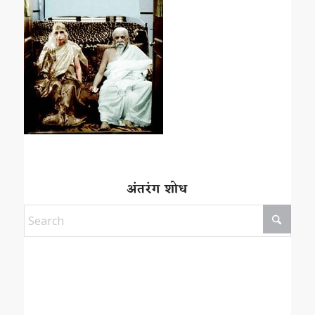
अंतरंग शोध