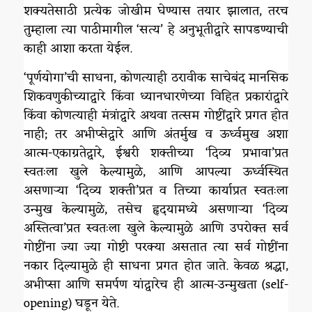
शक्यतेसाठी प्रत्येक जोखीम घेण्यास तयार झालात, तरच
तुम्हाला त्या पाठीमागील ‘सत्य’ हे अनुभूतीद्वारे सापडण्याची
काही आशा करता येईल.
‘पूर्णयोगा’ची साधना, कोणत्याही ठरावीक साचेबंद मानसिक
शिकवणुकीच्याद्वारे किंवा ध्यानधारणेच्या विहित प्रकारांद्वारे
किंवा कोणत्याही मंत्रांद्वारे अथवा तत्सम गोष्टींद्वारे प्रगत होत
नाही; तर अभीप्सेद्वारे आणि अंतर्मुख व ऊर्ध्वमुख अशा
आत्म-एकाग्रतेद्वारे, ईश्वरी शक्तीच्या ‘दिव्य प्रभावा’प्रत
स्वतःला खुले केल्यामुळे, आणि आपल्या ऊर्ध्वस्थित
असणाऱ्या ‘दिव्य शक्ती’प्रत व तिच्या कार्याप्रत स्वतःला
उन्मुख केल्यामुळे, तसेच हृदयामध्ये असणाऱ्या ‘दिव्य
अस्तित्वा’प्रत स्वतःला खुले केल्यामुळे आणि उपरोक्त सर्व
गोष्टींना ज्या ज्या गोष्टी परक्या असतात त्या सर्व गोष्टींना
नकार दिल्यामुळे ही साधना प्रगत होत जाते. केवळ श्रद्धा,
अभीप्सा आणि समर्पण यांद्वारेच ही आत्म-उन्मुखता (self-
opening) घडून येते.