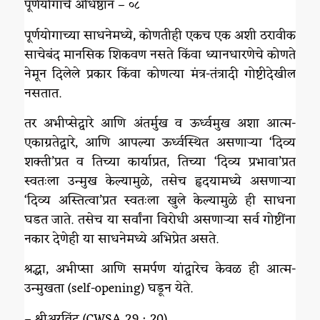
पूर्णयोगाचे अधिष्ठान – ०८
पूर्णयोगाच्या साधनेमध्ये, कोणतीही एकच एक अशी ठरावीक
साचेबंद मानसिक शिकवण नसते किंवा ध्यानधारणेचे कोणते
नेमून दिलेले प्रकार किंवा कोणत्या मंत्र-तंत्रादी गोष्टीदेखील
नसतात.
तर अभीप्सेद्वारे आणि अंतर्मुख व ऊर्ध्वमुख अशा आत्म-
एकाग्रतेद्वारे, आणि आपल्या ऊर्ध्वस्थित असणाऱ्या ‘दिव्य
शक्ती’प्रत व तिच्या कार्याप्रत, तिच्या ‘दिव्य प्रभावा’प्रत
स्वतःला उन्मुख केल्यामुळे, तसेच हृदयामध्ये असणाऱ्या
‘दिव्य अस्तित्वा’प्रत स्वतःला खुले केल्यामुळे ही साधना
घडत जाते. तसेच या सर्वांना विरोधी असणाऱ्या सर्व गोष्टींना
नकार देणेही या साधनेमध्ये अभिप्रेत असते.
श्रद्धा, अभीप्सा आणि समर्पण यांद्वारेच केवळ ही आत्म-
उन्मुखता (self-opening) घडून येते.
– श्रीअरविंद (CWSA 29 : 20)