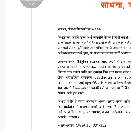
साधना, 
साधना, योग आणि रूपांतरण – २१५
स्थितप्रज्ञ असणे याचा अर्थ व्यक्तीचे केवळ विचारी मन (th
अन्य घटकांचे ‘रूपांतरण’ होईलच असे काही आवश्यक नाही. 
शरीराची केंद्र खुली होणे; आंतरात्मिक आणि उच्चतर चेतनेच्
अतिमानसाप्रत खुले होणे, या साऱ्या ‘रूपांतरणा’साठी आव
उच्चतर चेतना (higher consciousness) ही अशी एक गोष्ट
स्वरूपाची असते. ती प्राप्त करून घेणे याचा अर्थ एवढाच की, व
निवास करू शकते आणि त्या दरम्यान तिचे इतर घटक मात्र जुन
तेव्हा ‘आंतरात्मिक रूपांतरण’ (psychic transformation) 
transformation) घडून येते. आणि समग्र अस्तित्वाचे ज
येते. व्यक्ती केवळ उच्चतर चेतनेविषयी जागरूक झाली किंवा स
येतात, असे होत नाही.
अर्थात शरीर हे त्याचे अधिष्ठान असते. शरीर, प्राण आणि म
formulation) साधन असणारे ‘अतिमानस’ (Supermind) आणि ‘द
मधोमध ‘अधिमानस’ (Overmind) असते. ‘अधिमानस’ हे कनिष्ठ
असतो. (क्रमश:)
– श्रीअरविंद (CWSA 30 : 331-332)