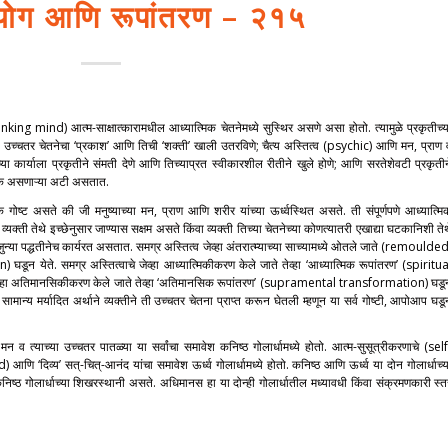
योग आणि रूपांतरण – २१५
inking mind) आत्म-साक्षात्कारामधील आध्यात्मिक चेतनेमध्ये सुस्थिर असणे असा होतो. त्यामुळे प्रकृतीच्य
उच्चतर चेतनेचा ‘प्रकाश’ आणि तिची ‘शक्ती’ खाली उतरविणे; चैत्य अस्तित्व (psychic) आणि मन, प्राण 
या कार्याला प्रकृतीने संमती देणे आणि तिच्याप्रत स्वीकारशील रीतीने खुले होणे; आणि सरतेशेवटी प्रकृतीन
श्यक असणाऱ्या अटी असतात.
 असते की जी मनुष्याच्या मन, प्राण आणि शरीर यांच्या ऊर्ध्वस्थित असते. ती संपूर्णपणे आध्यात्मि
्यक्ती तेथे इच्छेनुसार जाण्यास सक्षम असते किंवा व्यक्ती तिच्या चेतनेच्या कोणत्यातरी एखाद्या घटकानिशी तेथ
्या पद्धतीनेच कार्यरत असतात. समग्र अस्तित्व जेव्हा अंतरात्म्याच्या साच्यामध्ये ओतले जाते (remoulded
घडून येते. समग्र अस्तित्वाचे जेव्हा आध्यात्मिकीकरण केले जाते तेव्हा ‘आध्यात्मिक रूपांतरण’ (spiritua
ेव्हा अतिमानसिकीकरण केले जाते तेव्हा ‘अतिमानसिक रूपांतरण’ (supramental transformation) घडू
ामान्य मर्यादित अर्थाने व्यक्तीने ती उच्चतर चेतना प्राप्त करून घेतली म्हणून या सर्व गोष्टी, आपोआप घडू
न व त्याच्या उच्चतर पातळ्या या सर्वांचा समावेश कनिष्ठ गोलार्धामध्ये होतो. आत्म-सुसूत्रीकरणाचे (self
िव्य’ सत्-चित्-आनंद यांचा समावेश ऊर्ध्व गोलार्धामध्ये होतो. कनिष्ठ आणि ऊर्ध्व या दोन गोलार्धाच्य
 गोलार्धाच्या शिखरस्थानी असते. अधिमानस हा या दोन्ही गोलार्धातील मध्यावधी किंवा संक्रमणकारी स्त