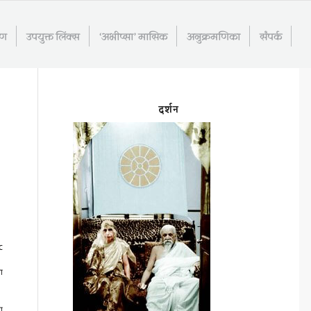
रण
उपयुक्त लिंक्स
‘अभीप्सा’ मासिक
अनुक्रमणिका
संपर्क
दर्शन
c
ा
ा