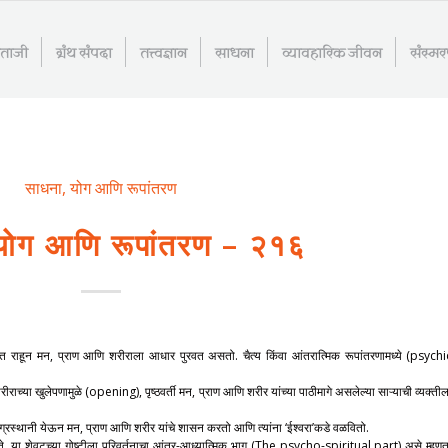
माताजी
ग्रंथ संपदा
तत्त्वज्ञान
साधना
व्यावहारिक जीवन
संस्म
साधना, योग आणि रूपांतरण
योग आणि रूपांतरण – २१६
्थित राहून मन, प्राण आणि शरीराला आधार पुरवत असतो. चैत्य किंवा आंतरात्मिक रूपांतरणामध्ये (psychi
या खुलेपणामुळे (opening), पृष्ठवर्ती मन, प्राण आणि शरीर यांच्या पाठीमागे असलेल्या साऱ्याची व्यक्तील
ुरुष अग्रस्थानी येऊन मन, प्राण आणि शरीर यांचे शासन करतो आणि त्यांना ‘ईश्वरा’कडे वळवितो.
होते, या शेवटच्या गोष्टीला परिवर्तनाचा आंतर-आध्यात्मिक भाग (The psycho-spiritual part) असे म्हणत