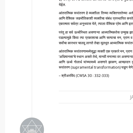
येईल.
आंतरात्मिक रूपांतरण हे व्यक्तीला तिच्या व्यक्तिगततेच्या अ
आणि वैश्विक जडभौतिकाशी व्यक्तीचा संबंध प्रस्थापित करते. 
एकात्मता सर्वत्र अनुभवास येते, त्याला वैश्विक प्रेम आणि इतर
परंतु हा सर्व ऊर्ध्वस्थित असणाऱ्या आध्यात्मिकतेस उन्मुख
पडल्यामुळे किंवा त्या प्रकाशाचा आणि सत्याचा मन, प्राण व 
सर्वांचा कारभार चालवू लागते तेव्हा मूलभूत आध्यात्मिक रूप
आंतरात्मिक रूपांतरणामध्येसुद्धा व्यक्ती एक प्रकारे मन, 
‘अधिमानसा’चे स्थान असते तेथे, मानवी मनाच्या वर असणाऱ्या इतर
आणि ऊर्ध्व गोलार्ध यांच्यामध्ये असणारे झाकण, आच्छादन
रूपांतरण (supramental transformation) घडून येणे
– श्रीअरविंद (CWSA 30 : 332-333)
J