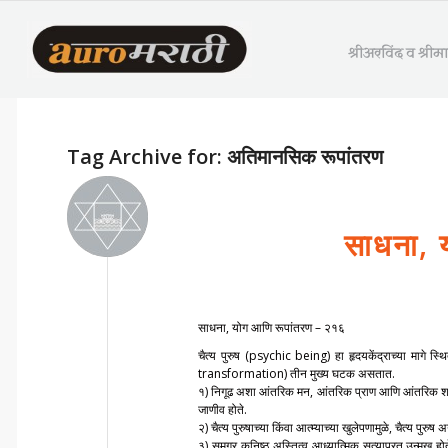
श्रीअरविंद व श्री
Tag Archive for:
अतिमानसिक रूपांतरण
साधना, 
साधना, योग आणि रूपांतरण – २१६
चैत्य पुरुष (psychic being) हा हृदयकेंद्राच्या मागे स
transformation) तीन मुख्य घटक असतात.
१) निगूढ अशा आंतरिक मन, आंतरिक प्राण आणि आंतरिक शरीराच्
जाणीव होते.
२) चैत्य पुरुषाच्या किंवा आत्म्याच्या खुलेपणामुळे, चैत्य प
३) समग्र कनिष्ठ अस्तित्व आध्यात्मिक सत्याप्रत उन्मुख 