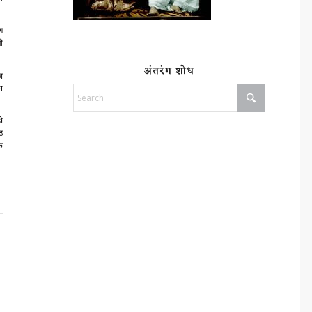
ण
ी
अंतरंग शोध
ब
न
े
्ठ
क