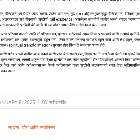
तीत, वैश्विकतेमध्ये घेऊन जाऊ शकते. एवढेच काय पण, गुह्य (occult) उन्मुखतासुद्धा वैश्विक मन, वैश्विक प्रा
अंतरात्म्याला सर्व जीवनाशी, सृष्टीशी (all existence) असलेल्या संपर्काची जाणीव असते. त्याला ‘आत्म्या’च
 साक्षात्कारांची प्रचिती येते आणि ती त्या अंतरात्म्यास वैश्विक चेतनेकडे घेऊन जाते.
 झाल्याचा परिणाम असतो. आणि तो परिणाम मन, प्राण व शरीरामध्ये आध्यात्मिक प्रकाशाचे आणि सत्याचे प्रतिबिं
शरीरामध्ये अंतःप्रवेश झाल्यामुळे घडून येतो. जेव्हा व्यक्ती मनाच्या पलीकडे चढून जाते आणि तेथे राहून, वरू
ांतरणास (spiritual transformation) सुरुवात होते किंवा ते रूपांतरण शक्य होते.
प्राण आणि शरीर यांच्या अतीत जाऊ शकते आणि परत येऊ शकते परंतु शिखरस्थानी असलेल्या चेतनेमध्ये म्हणजे जेथ
 स्तरांमध्ये, व्यक्ती अजूनपर्यंत स्थित झालेली नसते. जेव्हा सृष्टीच्या दोन गोलार्धांमध्ये असणारे किंवा कनिष
 दूर केले जाते आणि ‘अधिमानसा’च्या ऐवजी ‘अतिमानस’ जेव्हा सृष्टीची चालकशक्ती बनते तेव्हा अतिमानसि
 शक्य असते.
/
ANUARY 8, 2025
BY
श्रीअरविंद
साधना, योग आणि रूपांतरण