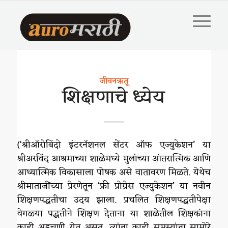
जीवनऋतू
शिक्षणाचे ध्येय
(‘श्रीऑरोबिंदो इंटरनॅशनल सेंटर ऑफ एज्युकेशन’ या
श्रीअरविंद आश्रमाच्या शाळेमध्ये मुलांच्या आंतरात्मिक आणि
आध्यात्मिक विकासाला पोषक असे वातावरण मिळते. येथेच
श्रीमाताजींच्या प्रेरणेतून ‘फ्री प्रोग्रेस एज्युकेशन’ या नवीन
शिक्षणपद्धतीचा उदय झाला. प्रचलित शिक्षणपद्धतीपेक्षा
वेगळ्या पद्धतीने शिक्षण देताना या शाळेतील शिक्षकांना
काही अडचणी येत असत, त्यांना काही समस्यांना सामोरे