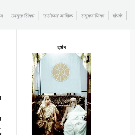
रण
उपयुक्त लिंक्स
‘अभीप्सा’ मासिक
अनुक्रमणिका
संपर्क
दर्शन
े
ा
.