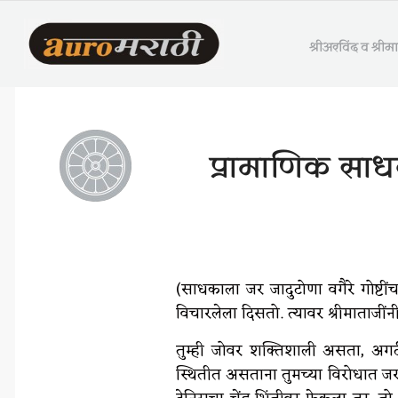
श्रीअरविंद व श्री
प्रामाणिक साध
(साधकाला जर जादुटोणा वगैरे गोष्ट
विचारलेला दिसतो. त्यावर श्रीमाताजींनी
तुम्ही जोवर शक्तिशाली असता, अगदी
स्थितीत असताना तुमच्या विरोधात ज