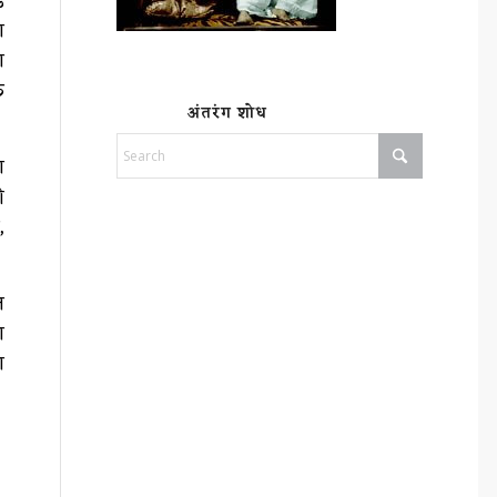
े
ा
ा
क
अंतरंग शोध
ा
ी
,
त
ा
ा