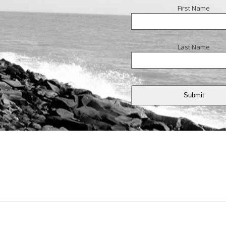
First Name
Last Name
Submit