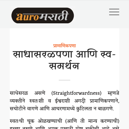
प्रामाणिकपणा
साधासरळपणा आणि स्व-
समर्थन
साधेसरळ असणे (Straightforwardness) म्हणजे
व्यक्तीने स्वतःशी व ईश्वराशी अगदी प्रामाणिकपणाने,
सचोटीने वागणे आणि आचरणामध्ये कुटिलता न बाळगणे.
स्वतःची चूक ओळखण्याची (आणि ती मान्य करण्याची)
इच्छा नसणे आणि अमुक एखादी गोष्ट चुकीची आहे असे