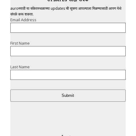
UPDATES साठी संपर्क
auroमराठी या संकेतस्थळाच्या updates ची सूचना आपल्याला मिळण्यासाठी आपण येथे
संपर्क करू शकता.
Email Address
First Name
Last Name
Submit