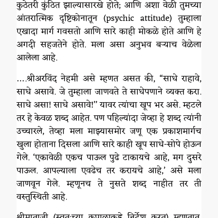
कुठेतरी कुंठित झाल्यासारखे होते; आणि अशा वेळी तुमच्या
आंतरात्मिक दृष्टिकोनातून (psychic attitude) तुम्हाला
एखादा मार्ग गवसतो आणि सारे काही मोकळे होते आणि हे
अगदी सहजतेने होते. मला असा अनुभव बऱ्याच वेळेला
आलेला आहे.
….श्रीअरविंद नेहमी असे म्हणत असत की, “साधे राहावे,
साधे असावे. जे तुम्हाला जाणवते ते साधेपणाने व्यक्त करा.
साधे असा! साधे असावे!’’ यावर त्यांचा खूप भर असे. म्हटले
तर हे केवळ शब्द आहेत. पण पहिल्यांदा जेव्हा हे शब्द त्यांनी
उच्चारले, तेव्हा मला माझ्यासमोर जणू एक प्रकाशमार्गच
खुला होताना दिसला आणि सारे काही खूप साधे-सोपे होऊन
गेले. ‘एकावेळी एकच पाऊल पुढे टाकायचे आहे, मग दुसरे
पाऊल. आपल्याला एवढेच तर करायचे आहे,’ असे मला
जाणवून गेले. म्हणूनच ते नुसते शब्द नाहीत तर ती
वस्तुस्थिती आहे.
श्रीमाताजी (स्वतःच्या कपाळाकडे निर्देश करत) म्हणतात,