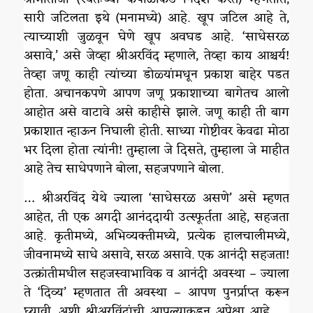
सारी जटिलता इथे (मनामध्ये) आहे. खूप जटिल आहे ते,
त्याच्याशी जुळवून घेणे खूप अवघड आहे. ‘साधेसरळ
असावे,’ असे जेव्हा श्रीअरविंद म्हणाले, तेव्हा काय आश्चर्य!
तेव्हा जणू काही त्यांच्या डोळ्यांमधून प्रकाश बाहेर पडत
होता. अचानकपणे आपण जणू प्रकाशाच्या बागेतच आलो
आहोत असे वाटावे असे काहीसे झाले. जणू काही ती बाग
प्रकाशात न्हाऊन निघाली होती. साध्या गोष्टीवर केवढा मोठा
भर दिला होता त्यांनी! तुम्हाला जे दिसते, तुम्हाला जे माहीत
आहे तेच साधेपणाने बोला, सहजपणाने बोला.
… श्रीअरविंद येथे ज्याला ‘साधेसरळ असणे’ असे म्हणत
आहेत, ती एक अगदी आनंददायी उत्स्फूर्तता आहे, सहजता
आहे. कृतीमध्ये, अभिव्यक्तीमध्ये, प्रत्येक हालचालीमध्ये,
जीवनामध्ये साधे असावे, सरळ असावे. एक आनंदी सहजता!
उत्क्रांतीमधील सहजस्वाभाविक व आनंदी अवस्था – ज्याला
ते ‘दिव्य’ म्हणतात ती अवस्था – आपण पुनर्प्राप्त करून
घ्यावी, अशी श्रीअरविंदांची आपल्याकडून अपेक्षा आहे. …