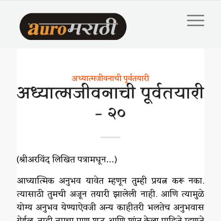
अध्यात्मजीवनाची पूर्वतयारी
अध्यात्मजीवनाची पूर्वतयारी
– २०
(श्रीअरविंद लिखित पत्रामधून…)
आध्यात्मिक अनुभव यावेत म्हणून तुम्ही प्रयत्न करू नका.
त्यासाठी तुमची अजून तयारी झालेली नाही. आणि त्यामुळे
योग्य अनुभव येण्याऐवजी अन्य काहीतरी भलतेच अनुभवास
येईल. तुम्ही तुमचा प्राण शुद्ध आणि शांत केला पाहिजे म्हणजे