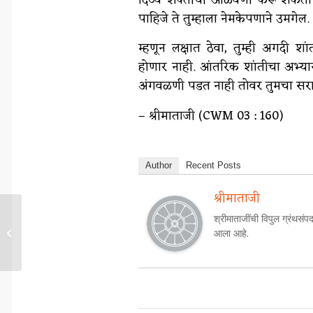
दिव्य शक्ती‌ची आळवणी करू शकता आ
पाहिजे ते तुम्हाला नेमकेपणाने उमगेल.
म्हणून लक्षात ठेवा, तुम्ही अगदी श
होणार नाही. आंतरिक शांतीचा अभ्य
अंगवळणी पडत नाही तोवर तुमचा सराव
– श्रीमाताजी (CWM 03 : 160)
Author
Recent Posts
श्रीमाताजी
श्रीमाताजींची विपुल ग्रंथसंपद
अध्यात्मजीवनाची पूर्वतयारी...
आला आहे.