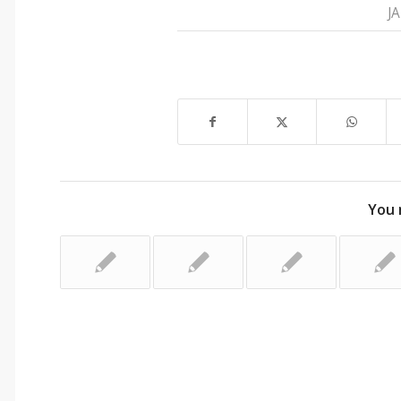
J
You 