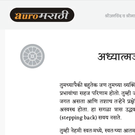
श्रीअरविंद व श्री
अध्यात्म
तुमच्यापैकी बहुतेक जण तुमच्या व्यक्
प्रभावांचा सहज परिणाम होतो. तुम्ही 
जगत असता आणि तशाच तऱ्हेने प्रक्षे
अस्वस्थ होता. हा सगळा त्रास उद्भ
(stepping back) सवय नसते.
तुम्ही नेहमी स्वतःमध्ये, स्वतःच्या आत