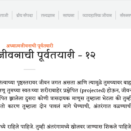
माताजी
ग्रंथ संपदा
तत्त्वज्ञान
साधना
व्यावहारिक जीवन
संस्म
अध्यात्मजीवनाची पूर्वतयारी
जीवनाची पूर्वतयारी – १२
तित्वाच्या पृष्ठस्तरावर जीवन जगत असता आणि त्यामुळे तुमच्यावर बाह्
जणू तुमच्या स्वतःच्या शरीराबाहेर प्रक्षेपित (projected) होऊन, जीव
पित झालेला दुसरा कोणी त्रासदायक माणूस तुम्हाला भेटला की तुम्ह
वतो कारण तुम्हाला दोन पावलं मागे घेण्याची, अंतरंगात वळण्याच
मध्ये राहिले पाहिजे. तुम्ही अंतरंगामध्ये खोलवर जाण्यास शिकले पाहिजे