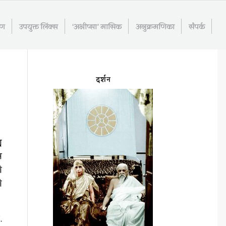
रण
उपयुक्त लिंक्स
‘अभीप्सा’ मासिक
अनुक्रमणिका
संपर्क
दर्शन
य
न
ी
ी
.