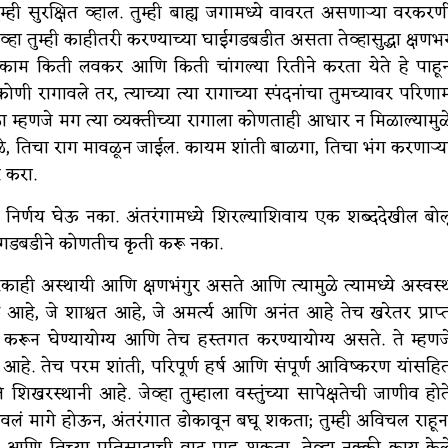
ुम्ही सुरक्षित व्हाल. तुम्ही बाह्य जगामध्ये वावरत असणाऱ्या वरकरण
्हा तुम्ही काहीतरी करण्याच्या घाईगडबडीत असता तेव्हासुद्धा क्षणभ
काम किती लवकर आणि किती चांगल्या रितीने करता येते हे पाहू
कोणी रागावले तर, त्याच्या त्या रागाच्या स्पंदनांचा तुमच्यावर परिणा
 म्हणजे मग त्या व्यक्तीच्या रागाला कोणताही आधार न मिळाल्यामुळ
ुळे, तिचा राग मावळून जाईल. कायम शांती बाळगा, तिचा भंग करणाऱ्य
र करा.
 निर्णय घेऊ नका. अंतरंगामध्ये शिरल्याशिवाय एक शब्ददेखील बोल
ाईगडबडीने कोणतीच कृती करू नका.
काही अस्थायी आणि क्षणभंगुर असते आणि त्यामुळे त्यामध्ये अस्वस्
आहे, जे शाश्वत आहे, जे अमर्त्य आणि अनंत आहे तेच खरेतर प्राप्
त करून घेण्यायोग्य आणि तेच हस्तगत करण्यायोग्य असते. ते म्हणज
वन’ आहे. तेच परम शांती, परिपूर्ण हर्ष आणि संपूर्ण आविष्करण‌ यांसहि
; ते शिखरस्थानी आहे. जेव्हा तुम्हाला वस्तुंच्या सापेक्षतेची जाणीव होत
 पावलं मागे होऊन, अंतरंगात डोकावून बघू शकता; तुम्ही अविचल राहून