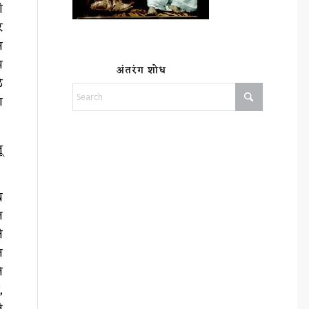
ी
र
न
म
अंतरंग शोध
े
ा
ू
थ
त
े
त
े
,