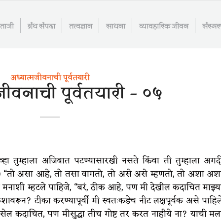
माताजी
ग्रंथ संपदा
तत्त्वज्ञान
साधना
व्यावहारिक जीवन
संस्म
अध्यात्मजीवनाची पूर्वतयारी
जीवनाची पूर्वतयारी – ०५
ेव्हा तुम्हाला अजिबात पटण्यासारखी नसते किंवा ती तुम्हाला अगद
ता,) “तो असा आहे, तो तसा वागतो, तो असे असे म्हणतो, तो अशा अश
्या मनाशी म्हटले पाहिजे, “बरं, ठीक आहे, पण मी देखील कदाचित माझ्य
रून? टीका करण्यापूर्वी मी स्वतःकडेच नीट लक्षपूर्वक असे पाहिल
 असेल कदाचित, पण मीसुद्धा तीच गोष्ट तर करत नाहीये ना? याची मल