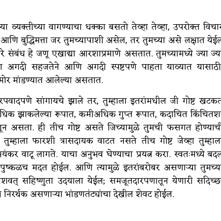
दुसऱ्या व्यक्तीच्या वागण्याचा धक्का बसतो तेव्हा तेव्हा, उपरोक्त विचा
णि बुद्धिमत्ता जर तुमच्यापाशी असेल, तर तुमच्या असे लक्षात येई
े संबंध हे जणू एखाद्या आरशाप्रमाणे असतात. तुमच्यामध्ये ज्या ज्य
्हाला अगदी सहजतेने आणि अगदी स्पष्टपणे पाहता याव्यात यासाठी
समोर मांडण्यात आलेल्या असतात.
ादपणे सांगायचे झाले तर, तुम्हाला इतरांमधील जी गोष्ट खटक
धिक झाकलेल्या रूपात, कमीअधिक गुप्त रूपात, कदाचित किंचितश
ाळगून असता. ही तीच गोष्ट असते जिच्यामुळे तुमची फसगत होण्याच
तुम्हाला फारशी त्रासदायक वाटत नसते तीच गोष्ट जेव्हा तुम्हाल
भयंकर वाटू लागते. याचा अनुभव घेण्याचा प्रयत्न करा. स्वतःमध्ये बद
 पुष्कळच मदत होईल. आणि त्यामुळे इतरांबरोबर असणाऱ्या तुमच्य
रकाशवत्‌‍ सहिष्णुता उदयाला येईल; समजूतदारपणातून येणारी सदिच्छ
निरर्थक असणाऱ्या भांडणतंट्यांचा देखील शेवट होईल.