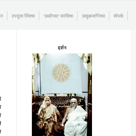
रण
उपयुक्त लिंक्स
‘अभीप्सा’ मासिक
अनुक्रमणिका
संपर्क
दर्शन
ी
ा
ा
े
ा