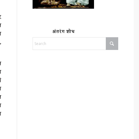
र
ल
अंतरंग शोध
ा
,
त
ा
ी
ा
ल
ा
ा