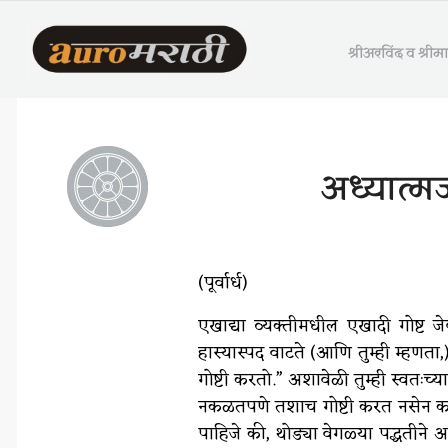
श्रीअरविंद व श्री
अध्यात्म
(पूर्वार्ध)
एखाद्या व्यक्तीमधील एखादी गोष्ट ज
हास्यास्पद वाटते (आणि तुम्ही म्हण
गोष्टी करतो.” अशावेळी तुम्ही स्वतःच
नकळतपणे तशाच गोष्टी करत नसेन कशाव
पाहिजे की, थोड्या वेगळ्या पद्धतीने