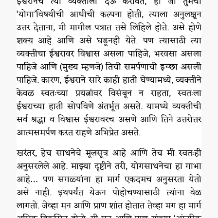
ईश्वरानेच त्या व्यक्तीला देऊ करावेत, ही जी तुमची
‘योगा‌’विषयीची आधीची कल्पना होती, त्याला अनुलक्षून
उत्तर देताना, मी मागील पत्रात तसे लिहिले होते. असे होणे
शक्य आहे आणि असे घडूनही येते. पण त्यासाठी त्या
व्यक्तीचा ईश्वरावर विश्वास असला पाहिजे, भरवसा असला
पाहिजे आणि (मुख्य म्हणजे) तिची समर्पणाची इच्छा असली
पाहिजे. कारण, ईश्वराने सारे काही हाती घेण्यामध्ये, व्यक्तीने
केवळ स्वतःच्या प्रयत्नांवर विसंबून न राहता, स्वतःला
ईश्वराच्या हाती सोपविणे अंतर्भूत असते. यामध्ये व्यक्तीची
सर्व श्रद्धा व विश्वास ईश्वरावरच असणे आणि तिने उत्तरोत्तर
आत्मसमर्पण करत राहणे अभिप्रेत असते.
खरंतर, हेच साधनेचे मूलसूत्र आहे आणि तेच मी स्वतःही
अनुसरलेले आहे. माझ्या दृष्टीने तरी, योगसाधनेचा हा गाभा
आहे… पण सगळ्यांना हा मार्ग एकदमच अनुसरता येतो
असे नाही. इथपर्यंत येऊन पोहोचण्यासाठी त्यांना वेळ
लागतो. जेव्हा मन आणि प्राण शांत होतात तेव्हा मग हा मार्ग