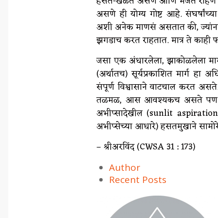
हसत-खेळत असणे आणि मजेत राहणे यामध्
असणे ही योग्य गोष्ट आहे. संघर्षां
अशी अनेक माणसं असतात की, ज्यांना
झगडाच करत राहतात. मात्र ते काही फा
जसा एक अंधारलेला, झाकोळलेला मार्ग
(अर्थातच) सूर्यप्रकाशित मार्ग हा अध
संपूर्ण विश्वासाने वाटचाल करत असत
तळमळ, आस आवश्यकच असते पण प्रकाश,
अभीप्सादेखील (sunlit aspiratio
अभीप्सेच्या आधारे) हसतमुखाने सामो
– श्रीअरविंद (CWSA 31 : 173)
Author
Recent Posts