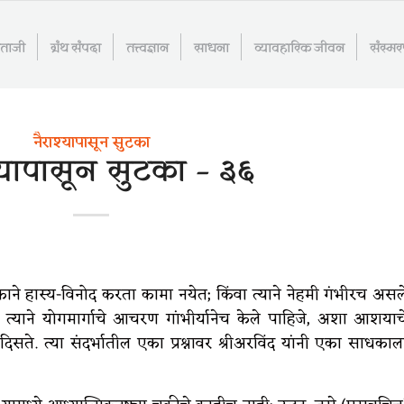
माताजी
ग्रंथ संपदा
तत्त्वज्ञान
साधना
व्यावहारिक जीवन
संस्म
नैराश्यापासून सुटका
्यापासून सुटका – ३६
ाने हास्य-विनोद करता कामा नयेत; किंवा त्याने नेहमी गंभीरच असल
 त्याने योगमार्गाचे आचरण गांभीर्यानेच केले पाहिजे, अशा आशयाच
ते. त्या संदर्भातील एका प्रश्नावर श्रीअरविंद यांनी एका साधकाल