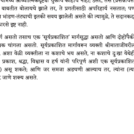
ये आध्यात्मिकदृष्ट्या चुकीचे काहीच नाही; उलट, तसे (प्रसन्नचित्त
च्या बाबतीत बोलायचे झाले तर, ते प्रगतीसाठी अपरिहार्य नसतात; प
 भांडण-तंट्याची इतकी सवय झालेली असते की त्यामुळे, ते सदानकद
रसे इष्ट नाही.
 असतो तसाच एक ‘सूर्यप्रकाशित’ मार्गसुद्धा असतो आणि दोहोंपैक
िक चांगला असतो. सूर्यप्रकाशित मार्गावरून व्यक्ती श्रीमाताजींवरी
े. अशा वेळी व्यक्तीला ना कशाचे भय असते, ना कशाचे दुःख! येथेह
 श्रद्धा, विश्वास व हर्ष यांनी परिपूर्ण अशी एक सूर्यप्रकाशि
n) असू शकते; आणि जर समजा अडचणी आल्याच तर, त्यांना (त्य
रे जाणे शक्य असते.