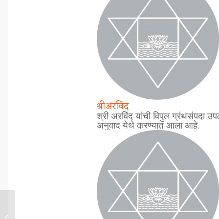
श्रीअरविंद
श्री अरविंद यांची विपुल ग्रंथसंपदा उपल
अनुवाद येथे करण्यात आला आहे.
नैराश्यापासून सुटका – ३५