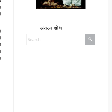
)
ण
ा
अंतरंग शोध
ी
ल
ी
त
ा