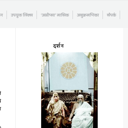
रण
उपयुक्त लिंक्स
‘अभीप्सा’ मासिक
अनुक्रमणिका
संपर्क
दर्शन
े
े
ा