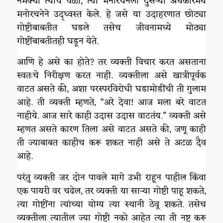
नेमक्या त्याच वेळी, त्या मनोरचनेला दुसऱ्या अंधकारमय
मनोरचनेने उद्ध्वस्त केले. हे जसे या उदाहरणात छोट्या
गोष्टीबाबतीत घडले तसेच जीवनामध्ये मोठ्या
गोष्टींबाबतीतही घडून येते.
आणि हे असे का होते? तर व्यक्ती विचार करत असताना
स्वतःचे निरीक्षण करत नाही. व्यक्तीला असे खात्रीपूर्वक
वाटत असते की, अशा परस्परविरोधी घडामोडींची ती गुलाम
आहे. ती व्यक्ती म्हणते, “अरे देवा! आज मला बरे वाटत
नाहीये. आज सारे काही उदास उदास वाटतंय.” व्यक्ती असे
म्हणत असते कारण तिला असे वाटत असते की, जणू काही
ती ज्याबाबत काहीच करू शकत नाही असे ते अटळ दैव
आहे.
परंतु व्यक्ती जर दोन पावले मागे उभी राहून पाहील किंवा
एक पायरी वर चढेल, तर व्यक्ती या साऱ्या गोष्टी पाहू शकते,
त्या गोष्टींना त्यांच्या योग्य त्या स्थानी ठेवू शकते. तसेच
व्यक्तीला त्यातील ज्या गोष्टी नको आहेत त्या ती नष्ट करू