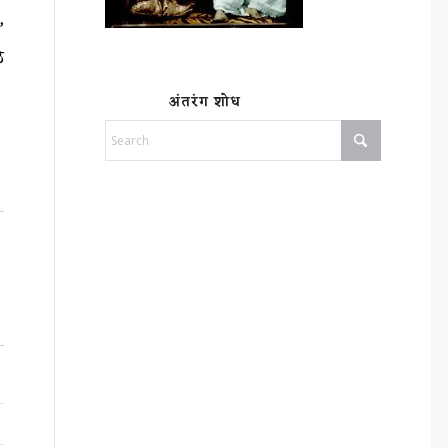
’
े
अंतरंग शोध