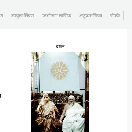
रण
उपयुक्त लिंक्स
‘अभीप्सा’ मासिक
अनुक्रमणिका
संपर्क
दर्शन
ा