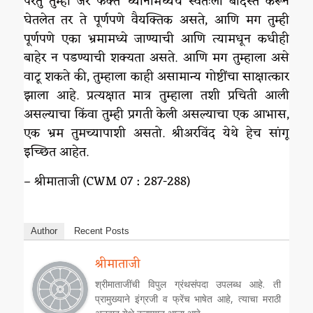
परंतु तुम्ही जर फक्त ध्यानामध्येच स्वतःला बंदिस्त करून
घेतलेत तर ते पूर्णपणे वैयक्तिक असते, आणि मग तुम्ही
पूर्णपणे एका भ्रमामध्ये जाण्याची आणि त्यामधून कधीही
बाहेर न पडण्याची शक्यता असते. आणि मग तुम्हाला असे
वाटू शकते की, तुम्हाला काही असामान्य गोष्टींचा साक्षात्कार
झाला आहे. प्रत्यक्षात मात्र तुम्हाला तशी प्रचिती आली
असल्याचा किंवा तुम्ही प्रगती केली असल्याचा एक आभास,
एक भ्रम तुमच्यापाशी असतो. श्रीअरविंद येथे हेच सांगू
इच्छित आहेत.
– श्रीमाताजी (CWM 07 : 287-288)
Author
Recent Posts
श्रीमाताजी
श्रीमाताजींची विपुल ग्रंथसंपदा उपलब्ध आहे. ती
प्रामुख्याने इंग्रजी व फ्रेंच भाषेत आहे, त्याचा मराठी