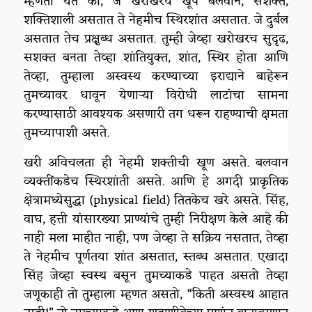
म्हणता येते की, जे खरोखरच खूप बलवान, सशक्त,
शक्तिशाली असतात ते नेहमीच स्थिरशांत असतात. जे दुर्बल
असतात तेच प्रक्षुब्ध असतात. तुम्ही जेव्हा खरोखरच सुदृढ,
सशक्त बनता तेव्हा शांतियुक्त, शांत, स्थिर होता आणि
तेव्हा, तुम्हाला अस्वस्थ करण्याच्या इराद्याने बाहेरून
तुमच्यावर धावून येणाऱ्या विरोधी लाटांचा सामना
करण्यासाठी आवश्यक असणारी तग धरून राहण्याची क्षमता
तुमच्यापाशी असते.
खरी अविचलता ही नेहमी शक्तीची खूण असते. बलवान
व्यक्तींकडेच स्थिरशांती असते. आणि हे अगदी प्राकृतिक
क्षेत्रामध्येसुद्धा (physical field) तितकेच खरे असते. सिंह,
वाघ, हत्ती यांसारख्या प्राण्यांचे तुम्ही निरीक्षण केले आहे की
नाही मला माहीत नाही, पण जेव्हा ते सक्रिय नसतात, तेव्हा
ते नेहमीच पूर्णतया शांत असतात, स्तब्ध असतात. एखादा
सिंह जेव्हा स्वस्थ बसून तुमच्याकडे पाहत असतो तेव्हा
जणूकाही तो तुम्हाला म्हणत असतो, “किती अस्वस्थ आहात