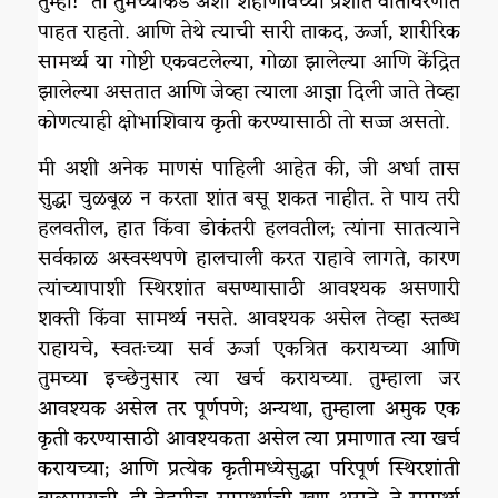
तुम्ही!” तो तुमच्याकडे अशा शहाणीवेच्या प्रशांत वातावरणात
पाहत राहतो. आणि तेथे त्याची सारी ताकद, ऊर्जा, शारीरिक
सामर्थ्य या गोष्टी एकवटलेल्या, गोळा झालेल्या आणि केंद्रित
झालेल्या असतात आणि जेव्हा त्याला आज्ञा दिली जाते तेव्हा
कोणत्याही क्षोभाशिवाय कृती करण्यासाठी तो सज्ज असतो.
मी अशी अनेक माणसं पाहिली आहेत की, जी अर्धा तास
सुद्धा चुळबूळ न करता शांत बसू शकत नाहीत. ते पाय तरी
हलवतील, हात किंवा डोकंतरी हलवतील; त्यांना सातत्याने
सर्वकाळ अस्वस्थपणे हालचाली करत राहावे लागते, कारण
त्यांच्यापाशी स्थिरशांत बसण्यासाठी आवश्यक असणारी
शक्ती किंवा सामर्थ्य नसते. आवश्यक असेल तेव्हा स्तब्ध
राहायचे, स्वतःच्या सर्व ऊर्जा एकत्रित करायच्या आणि
तुमच्या इच्छेनुसार त्या खर्च करायच्या. तुम्हाला जर
आवश्यक असेल तर पूर्णपणे; अन्यथा, तुम्हाला अमुक एक
कृती करण्यासाठी आवश्यकता असेल त्या प्रमाणात त्या खर्च
करायच्या; आणि प्रत्येक कृतीमध्येसुद्धा परिपूर्ण स्थिरशांती