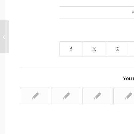
आत्मसाक्षात्कार – १८
You 