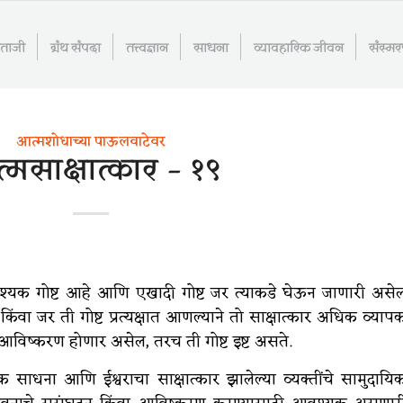
माताजी
ग्रंथ संपदा
तत्त्वज्ञान
साधना
व्यावहारिक जीवन
संस्म
आत्मशोधाच्या पाऊलवाटेवर
मसाक्षात्कार – १९
वश्यक गोष्ट आहे आणि एखादी गोष्ट जर त्याकडे घेऊन जाणारी असे
िंवा जर ती गोष्ट प्रत्यक्षात आणल्याने तो साक्षात्कार अधिक व्याप
े आविष्करण होणार असेल, तरच ती गोष्ट इष्ट असते.
क साधना आणि ईश्वराचा साक्षात्कार झालेल्या व्यक्तींचे सामुदायि