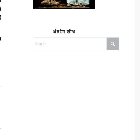
ी
ी
े
अंतरंग शोध
ा