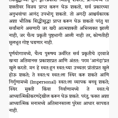
शक्तीवर विजय प्राप्त करून घेऊ शकतो, सर्व प्रकारच्या
अनुभवांचा आनंद उपभोगू शकतो. तो अगदी आश्चर्यकारक
अशा भौतिक सिद्धीसुद्धा प्राप्त करून घेऊ शकतो परंतु या
सर्वांमागे असणारी जर खरी आत्मशक्ती अभिव्यक्त झाली
नाही, जर चैत्य प्रकृती पृष्ठभागी आली नाही तर, कोणतीही
मूलभूत गोष्ट घडणार नाही.
पूर्णयोगामध्ये, चैत्य पुरुषच ऊर्वरित सर्व प्रकृतीचे दरवाजे
खऱ्या अतिमानस प्रकाशाप्रत आणि अंतत: परम ‘आनंदा’प्रत
खुले करतो. मन हे स्वत:हून स्वत:च्या उच्चतर प्रांतांप्रत खुले
होऊ शकते; ते स्वत:च स्वत:ला स्थिर करू शकते आणि
निर्गुणामध्ये (Impersonal) स्वत:ला व्यापक बनवू शकते;
स्थिर मुक्ती किंवा निर्वाणामध्ये ते स्वत:चे
आध्यात्मिकीकरणदेखील करून घेऊ शकते. परंतु, फक्त अशा
आध्यात्मिक मनामध्ये अतिमानसाला पुरेसा आधार सापडत
नाही.