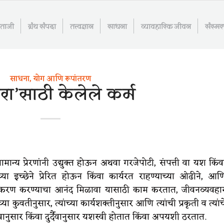
माताजी
ग्रंथ संपदा
तत्त्वज्ञान
साधना
व्यावहारिक जीवन
संस्म
साधना, योग आणि रूपांतरण
वरा’साठी केलेले कर्म
मान्य प्रेरणांनी उद्युक्त होऊन अथवा गरजेपोटी, संपत्ती वा यश किंव
दलच्या इच्छेने प्रेरित होऊन किंवा कार्यरत राहण्याच्या ओढीने, आण
आविष्करण करण्याचा आनंद मिळावा यासाठी काम करतात, जीवनव्यवहा
च्या कुवतीनुसार, त्यांच्या कार्यशक्तीनुसार आणि त्यांची प्रकृती व त्यांच
ैवानुसार किंवा दुर्दैवानुसार यशस्वी होतात किंवा अपयशी ठरतात.