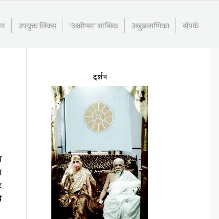
रण
उपयुक्त लिंक्स
‘अभीप्सा’ मासिक
अनुक्रमणिका
संपर्क
दर्शन
ा
ि
र
े