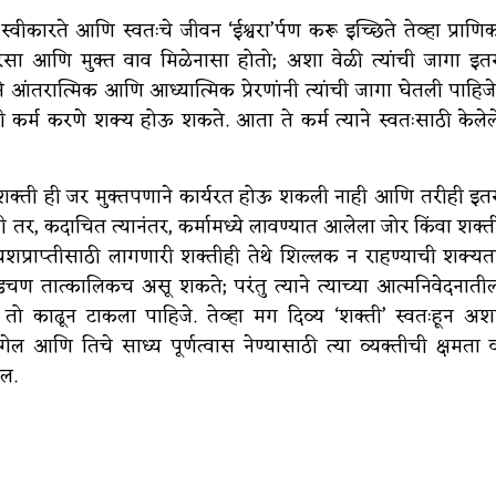
 स्वीकारते आणि स्वतःचे जीवन ‘ईश्वरा’र्पण करू इच्छिते तेव्हा प्राणि
ा पुरेसा आणि मुक्त वाव मिळेनासा होतो; अशा वेळी त्यांची जागा इत
्याने आंतरात्मिक आणि आध्यात्मिक प्रेरणांनी त्यांची जागा घेतली पाहिजे
िशी कर्म करणे शक्य होऊ शकते. आता ते कर्म त्याने स्वतःसाठी केलेल
णिक शक्ती ही जर मुक्तपणाने कार्यरत होऊ शकली नाही आणि तरीही इत
ही तर, कदाचित त्यानंतर, कर्मामध्ये लावण्यात आलेला जोर किंवा शक्त
शप्राप्तीसाठी लागणारी शक्तीही तेथे शिल्लक न राहण्याची शक्यत
ण तात्कालिकच असू शकते; परंतु त्याने त्याच्या आत्मनिवेदनाती
धून तो काढून टाकला पाहिजे. तेव्हा मग दिव्य ‘शक्ती’ स्वतःहून अश
ेल आणि तिचे साध्य पूर्णत्वास नेण्यासाठी त्या व्यक्तीची क्षमता 
ईल.