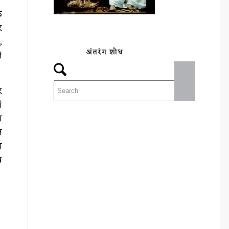
क
र
,
अंतरंग शोध
े
र
ी
ा
ल
ा
व